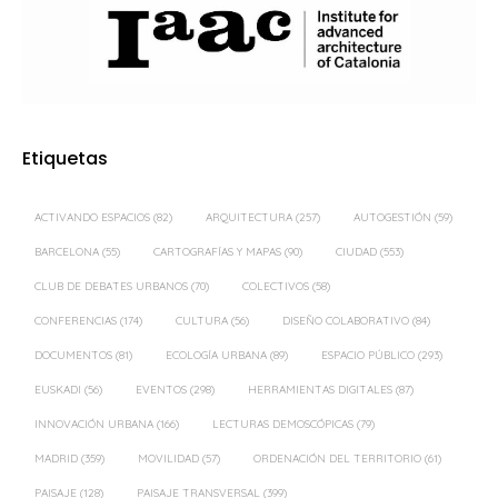
Etiquetas
ACTIVANDO ESPACIOS
(82)
ARQUITECTURA
(257)
AUTOGESTIÓN
(59)
BARCELONA
(55)
CARTOGRAFÍAS Y MAPAS
(90)
CIUDAD
(553)
CLUB DE DEBATES URBANOS
(70)
COLECTIVOS
(58)
CONFERENCIAS
(174)
CULTURA
(56)
DISEÑO COLABORATIVO
(84)
DOCUMENTOS
(81)
ECOLOGÍA URBANA
(89)
ESPACIO PÚBLICO
(293)
EUSKADI
(56)
EVENTOS
(298)
HERRAMIENTAS DIGITALES
(87)
INNOVACIÓN URBANA
(166)
LECTURAS DEMOSCÓPICAS
(79)
MADRID
(359)
MOVILIDAD
(57)
ORDENACIÓN DEL TERRITORIO
(61)
PAISAJE
(128)
PAISAJE TRANSVERSAL
(399)
PARTICIPACIÓN CIUDADANA
(494)
PROCESOS PARTICIPATIVOS
(58)
PROCOMÚN
(62)
REFERENCIAS
(83)
REFLEXIONES
(245)