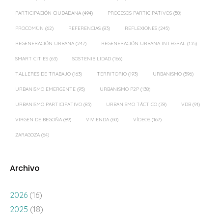
REGENERACIÓN URBANA
(247)
REGENERACIÓN URBANA INTEGRAL
(135)
SMART CITIES
(63)
SOSTENIBILIDAD
(166)
TALLERES DE TRABAJO
(163)
TERRITORIO
(193)
URBANISMO
(596)
URBANISMO EMERGENTE
(95)
URBANISMO P2P
(138)
URBANISMO PARTICIPATIVO
(83)
URBANISMO TÁCTICO
(78)
VDB
(91)
VIRGEN DE BEGOÑA
(89)
VIVIENDA
(60)
VÍDEOS
(167)
ZARAGOZA
(64)
Archivo
2026
(16)
2025
(18)
2024
(39)
2023
(39)
2022
(28)