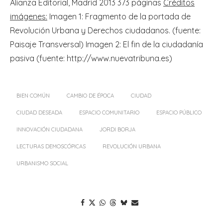
Alianza Editorial, Madrid 2013 373 páginas
Créditos
imágenes:
Imagen 1: Fragmento de la portada de
Revolución Urbana y Derechos ciudadanos. (fuente:
Paisaje Transversal) Imagen 2: El fin de la ciudadanía
pasiva (fuente: http://www.nuevatribuna.es)
BIEN COMÚN
CAMBIO DE ÉPOCA
CIUDAD
CIUDAD DESEADA
ESPACIO COMUNITARIO
ESPACIO PÚBLICO
INNOVACIÓN CIUDADANA
JORDI BORJA
LECTURAS DEMOSCÓPICAS
REVOLUCIÓN URBANA
URBANISMO SOCIAL