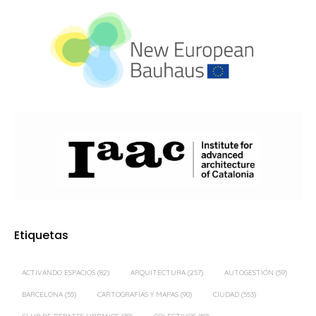
Etiquetas
ACTIVANDO ESPACIOS
(82)
ARQUITECTURA
(257)
AUTOGESTIÓN
(59)
BARCELONA
(55)
CARTOGRAFÍAS Y MAPAS
(90)
CIUDAD
(553)