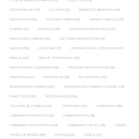
CLUB DE DEBATES URBANOS
(70)
COLECTIVOS
(58)
CONFERENCIAS
(174)
CULTURA
(56)
DISEÑO COLABORATIVO
(84)
DOCUMENTOS
(81)
ECOLOGÍA URBANA
(89)
ESPACIO PÚBLICO
(293)
EUSKADI
(56)
EVENTOS
(298)
HERRAMIENTAS DIGITALES
(87)
INNOVACIÓN URBANA
(166)
LECTURAS DEMOSCÓPICAS
(79)
MADRID
(359)
MOVILIDAD
(57)
ORDENACIÓN DEL TERRITORIO
(61)
PAISAJE
(128)
PAISAJE TRANSVERSAL
(399)
PARTICIPACIÓN CIUDADANA
(494)
PROCESOS PARTICIPATIVOS
(58)
PROCOMÚN
(62)
REFERENCIAS
(83)
REFLEXIONES
(245)
REGENERACIÓN URBANA
(247)
REGENERACIÓN URBANA INTEGRAL
(135)
SMART CITIES
(63)
SOSTENIBILIDAD
(166)
TALLERES DE TRABAJO
(163)
TERRITORIO
(193)
URBANISMO
(596)
URBANISMO EMERGENTE
(95)
URBANISMO P2P
(138)
URBANISMO PARTICIPATIVO
(83)
URBANISMO TÁCTICO
(78)
VDB
(91)
VIRGEN DE BEGOÑA
(89)
VIVIENDA
(60)
VÍDEOS
(167)