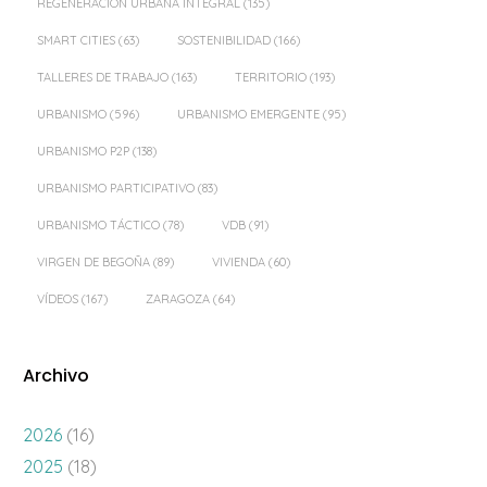
REGENERACIÓN URBANA INTEGRAL
(135)
SMART CITIES
(63)
SOSTENIBILIDAD
(166)
TALLERES DE TRABAJO
(163)
TERRITORIO
(193)
URBANISMO
(596)
URBANISMO EMERGENTE
(95)
URBANISMO P2P
(138)
URBANISMO PARTICIPATIVO
(83)
URBANISMO TÁCTICO
(78)
VDB
(91)
VIRGEN DE BEGOÑA
(89)
VIVIENDA
(60)
VÍDEOS
(167)
ZARAGOZA
(64)
Archivo
2026
(16)
2025
(18)