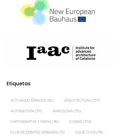
Etiquetas
ACTIVANDO ESPACIOS
(82)
ARQUITECTURA
(257)
AUTOGESTIÓN
(59)
BARCELONA
(55)
CARTOGRAFÍAS Y MAPAS
(90)
CIUDAD
(553)
CLUB DE DEBATES URBANOS
(70)
COLECTIVOS
(58)