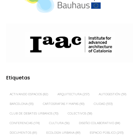
Etiquetas
ACTIVANDO ESPACIOS
(82)
ARQUITECTURA
(257)
AUTOGESTIÓN
(59)
BARCELONA
(55)
CARTOGRAFÍAS Y MAPAS
(90)
CIUDAD
(553)
CLUB DE DEBATES URBANOS
(70)
COLECTIVOS
(58)
CONFERENCIAS
(174)
CULTURA
(56)
DISEÑO COLABORATIVO
(84)
DOCUMENTOS
(81)
ECOLOGÍA URBANA
(89)
ESPACIO PÚBLICO
(293)