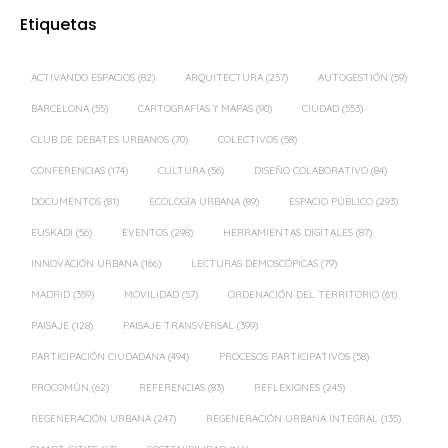
Etiquetas
ACTIVANDO ESPACIOS
(82)
ARQUITECTURA
(257)
AUTOGESTIÓN
(59)
BARCELONA
(55)
CARTOGRAFÍAS Y MAPAS
(90)
CIUDAD
(553)
CLUB DE DEBATES URBANOS
(70)
COLECTIVOS
(58)
CONFERENCIAS
(174)
CULTURA
(56)
DISEÑO COLABORATIVO
(84)
DOCUMENTOS
(81)
ECOLOGÍA URBANA
(89)
ESPACIO PÚBLICO
(293)
EUSKADI
(56)
EVENTOS
(298)
HERRAMIENTAS DIGITALES
(87)
INNOVACIÓN URBANA
(166)
LECTURAS DEMOSCÓPICAS
(79)
MADRID
(359)
MOVILIDAD
(57)
ORDENACIÓN DEL TERRITORIO
(61)
PAISAJE
(128)
PAISAJE TRANSVERSAL
(399)
PARTICIPACIÓN CIUDADANA
(494)
PROCESOS PARTICIPATIVOS
(58)
PROCOMÚN
(62)
REFERENCIAS
(83)
REFLEXIONES
(245)
REGENERACIÓN URBANA
(247)
REGENERACIÓN URBANA INTEGRAL
(135)