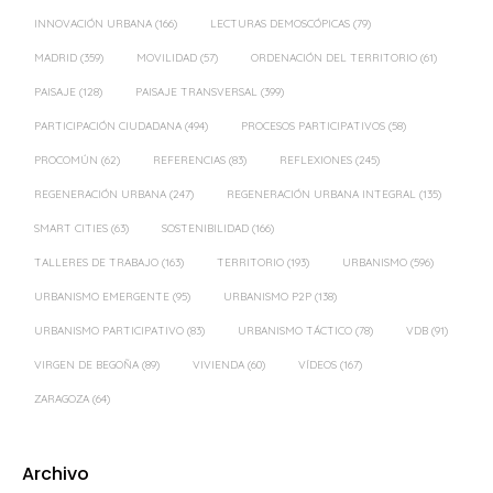
INNOVACIÓN URBANA
(166)
LECTURAS DEMOSCÓPICAS
(79)
MADRID
(359)
MOVILIDAD
(57)
ORDENACIÓN DEL TERRITORIO
(61)
PAISAJE
(128)
PAISAJE TRANSVERSAL
(399)
PARTICIPACIÓN CIUDADANA
(494)
PROCESOS PARTICIPATIVOS
(58)
PROCOMÚN
(62)
REFERENCIAS
(83)
REFLEXIONES
(245)
REGENERACIÓN URBANA
(247)
REGENERACIÓN URBANA INTEGRAL
(135)
SMART CITIES
(63)
SOSTENIBILIDAD
(166)
TALLERES DE TRABAJO
(163)
TERRITORIO
(193)
URBANISMO
(596)
URBANISMO EMERGENTE
(95)
URBANISMO P2P
(138)
URBANISMO PARTICIPATIVO
(83)
URBANISMO TÁCTICO
(78)
VDB
(91)
VIRGEN DE BEGOÑA
(89)
VIVIENDA
(60)
VÍDEOS
(167)
ZARAGOZA
(64)
Archivo