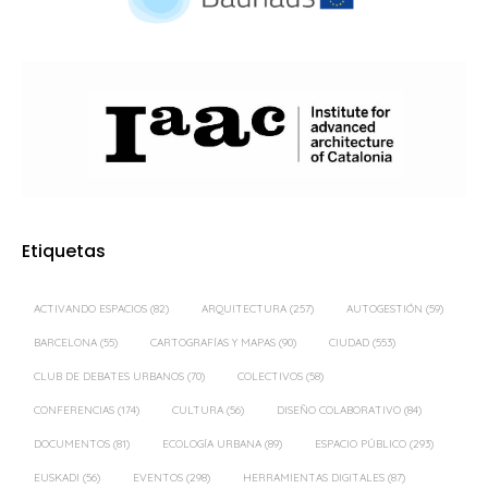
Etiquetas
ACTIVANDO ESPACIOS
(82)
ARQUITECTURA
(257)
AUTOGESTIÓN
(59)
BARCELONA
(55)
CARTOGRAFÍAS Y MAPAS
(90)
CIUDAD
(553)
CLUB DE DEBATES URBANOS
(70)
COLECTIVOS
(58)
CONFERENCIAS
(174)
CULTURA
(56)
DISEÑO COLABORATIVO
(84)
DOCUMENTOS
(81)
ECOLOGÍA URBANA
(89)
ESPACIO PÚBLICO
(293)
EUSKADI
(56)
EVENTOS
(298)
HERRAMIENTAS DIGITALES
(87)