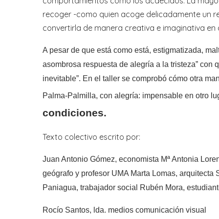
comportamientos como los acaecidos. La mayor 
recoger -como quien acoge delicadamente un reci
convertirla de manera creativa e imaginativa e
A pesar de que está como está, estigmatizada, malt
asombrosa respuesta de alegría a la tristeza” con qu
inevitable”. En el taller se comprobó cómo otra ma
Palma-Palmilla, con alegría: impensable en otro lu
condiciones.
Texto colectivo escrito por:
Juan Antonio Gómez, economista Mª Antonia Loren
geógrafo y profesor UMA Marta Lomas, arquitecta
Paniagua, trabajador social Rubén Mora, estudiant
Rocío Santos, lda. medios comunicación visual