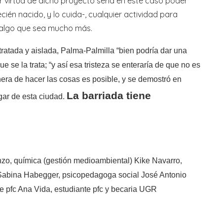
virtud de dicho proyecto sería en este caso poder
én nacido, y lo cuida-, cualquier actividad para
n algo que sea mucho más.
ratada y aislada, Palma-Palmilla “bien podría dar una
e se la trata; “y así esa tristeza se enteraría de que no es
nera de hacer las cosas es posible, y se demostró en
La barriada tiene
gar de esta ciudad.
zo, química (gestión medioambiental) Kike Navarro,
 Sabina Habegger, psicopedagoga social José Antonio
e pfc Ana Vida, estudiante pfc y becaria UGR