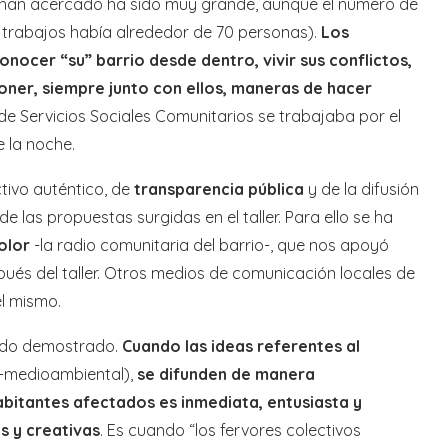
se han acercado ha sido muy grande, aunque el número de
os trabajos había alrededor de 70 personas).
Los
conocer “su” barrio desde dentro, vivir sus conflictos,
oner, siempre junto con ellos, maneras de hacer
 de Servicios Sociales Comunitarios se trabajaba por el
 la noche.
ctivo auténtico, de
transparencia pública
y de la difusión
e las propuestas surgidas en el taller. Para ello se ha
olor
-la radio comunitaria del barrio-, que nos apoyó
ués del taller. Otros medios de comunicación locales de
el mismo.
dado demostrado.
Cuando las ideas referentes al
al-medioambiental),
se difunden de manera
habitantes afectados es inmediata, entusiasta y
 y creativas
. Es cuando “los fervores colectivos