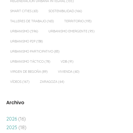
REGENERACIÓN URBANA INTEGRAL
(135)
SMART CITIES
(63)
SOSTENIBILIDAD
(166)
TALLERES DE TRABAJO
(163)
TERRITORIO
(193)
URBANISMO
(596)
URBANISMO EMERGENTE
(95)
URBANISMO P2P
(138)
URBANISMO PARTICIPATIVO
(83)
URBANISMO TÁCTICO
(78)
VDB
(91)
VIRGEN DE BEGOÑA
(89)
VIVIENDA
(60)
VÍDEOS
(167)
ZARAGOZA
(64)
Archivo
2026
(16)
2025
(18)