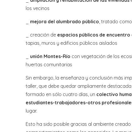
_
ampliación y rehabilitación de las viviendas
los vecinos
_
mejora del alumbrado público
, tratado como
_ creación de
espacios públicos de encuentro 
tapias, muros y edificios públicos aislados
_
unión Montes-Río
con vegetación de los ecosi
huertas comunitarias
Sin embargo, la enseñanza y conclusión más impo
taller, que debe quedar ampliamente destacada
formado en sólo cuatro días, un
colectivo human
estudiantes-trabajadores-otros profesionale
lugar.
Esto ha sido posible gracias al ambiente creado p