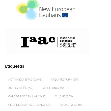
Etiquetas
ACTIVANDO ESPACIOS
(82)
ARQUITECTURA
(257)
AUTOGESTIÓN
(59)
BARCELONA
(55)
CARTOGRAFÍAS Y MAPAS
(90)
CIUDAD
(553)
CLUB DE DEBATES URBANOS
(70)
COLECTIVOS
(58)