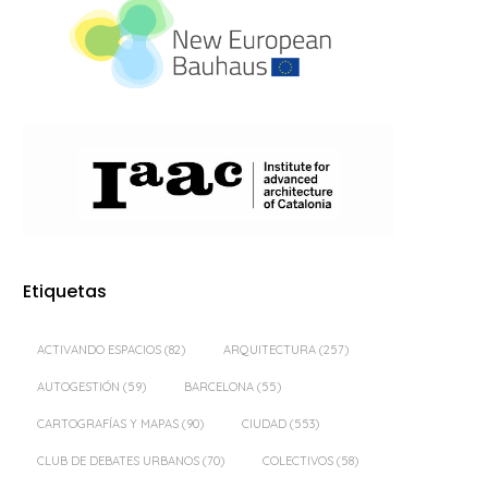
Etiquetas
ACTIVANDO ESPACIOS
(82)
ARQUITECTURA
(257)
AUTOGESTIÓN
(59)
BARCELONA
(55)
CARTOGRAFÍAS Y MAPAS
(90)
CIUDAD
(553)
CLUB DE DEBATES URBANOS
(70)
COLECTIVOS
(58)