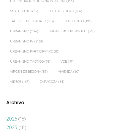
REGENERACIÓN URBANA INTEGRAL
(135)
SMART CITIES
(63)
SOSTENIBILIDAD
(166)
TALLERES DE TRABAJO
(163)
TERRITORIO
(193)
URBANISMO
(596)
URBANISMO EMERGENTE
(95)
URBANISMO P2P
(138)
URBANISMO PARTICIPATIVO
(83)
URBANISMO TÁCTICO
(78)
VDB
(91)
VIRGEN DE BEGOÑA
(89)
VIVIENDA
(60)
VÍDEOS
(167)
ZARAGOZA
(64)
Archivo
2026
(16)
2025
(18)