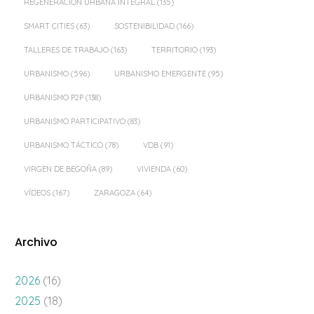
REGENERACIÓN URBANA INTEGRAL
(135)
SMART CITIES
(63)
SOSTENIBILIDAD
(166)
TALLERES DE TRABAJO
(163)
TERRITORIO
(193)
URBANISMO
(596)
URBANISMO EMERGENTE
(95)
URBANISMO P2P
(138)
URBANISMO PARTICIPATIVO
(83)
URBANISMO TÁCTICO
(78)
VDB
(91)
VIRGEN DE BEGOÑA
(89)
VIVIENDA
(60)
VÍDEOS
(167)
ZARAGOZA
(64)
Archivo
2026
(16)
2025
(18)