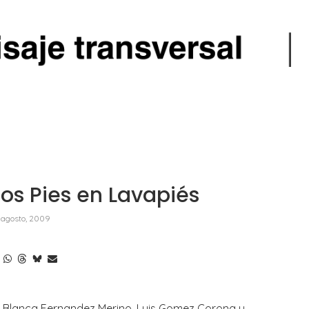
os Pies en Lavapiés
 agosto, 2009
, Blanca Fernandez Merino,
Luis Gomez Corona
y