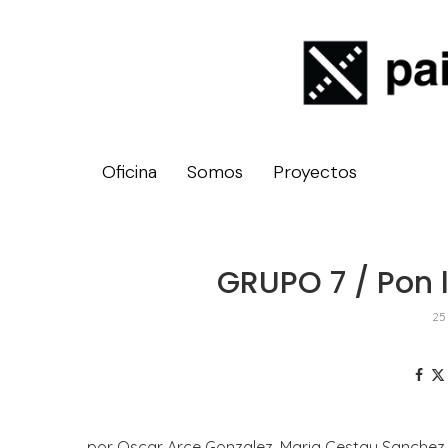
Oficina
Somos
Proyectos
GRUPO 7 / Pon l
25
por Oscar Arce Gonzalez
, Maria Cestau Sanchez