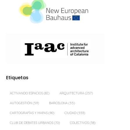
Etiquetas
ACTIVANDO ESPACIOS
(82)
ARQUITECTURA
(257)
AUTOGESTIÓN
(59)
BARCELONA
(55)
CARTOGRAFÍAS Y MAPAS
(90)
CIUDAD
(553)
CLUB DE DEBATES URBANOS
(70)
COLECTIVOS
(58)