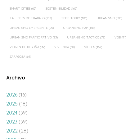
SMART CITIES
(63)
SOSTENIBILIDAD
(166)
TALLERES DE TRABAJO
(163)
TERRITORIO
(193)
URBANISMO
(596)
URBANISMO EMERGENTE
(95)
URBANISMO P2P
(138)
URBANISMO PARTICIPATIVO
(83)
URBANISMO TÁCTICO
(78)
VDB
(91)
VIRGEN DE BEGOÑA
(89)
VIVIENDA
(60)
VÍDEOS
(167)
ZARAGOZA
(64)
Archivo
2026
(16)
2025
(18)
2024
(39)
2023
(39)
2022
(28)