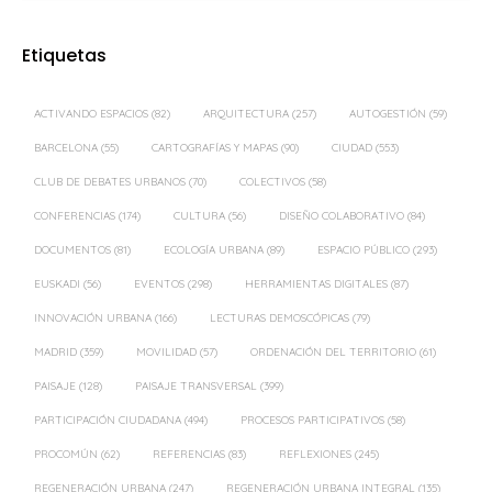
Etiquetas
ACTIVANDO ESPACIOS
(82)
ARQUITECTURA
(257)
AUTOGESTIÓN
(59)
BARCELONA
(55)
CARTOGRAFÍAS Y MAPAS
(90)
CIUDAD
(553)
CLUB DE DEBATES URBANOS
(70)
COLECTIVOS
(58)
CONFERENCIAS
(174)
CULTURA
(56)
DISEÑO COLABORATIVO
(84)
DOCUMENTOS
(81)
ECOLOGÍA URBANA
(89)
ESPACIO PÚBLICO
(293)
EUSKADI
(56)
EVENTOS
(298)
HERRAMIENTAS DIGITALES
(87)
INNOVACIÓN URBANA
(166)
LECTURAS DEMOSCÓPICAS
(79)
MADRID
(359)
MOVILIDAD
(57)
ORDENACIÓN DEL TERRITORIO
(61)
PAISAJE
(128)
PAISAJE TRANSVERSAL
(399)
PARTICIPACIÓN CIUDADANA
(494)
PROCESOS PARTICIPATIVOS
(58)
PROCOMÚN
(62)
REFERENCIAS
(83)
REFLEXIONES
(245)
REGENERACIÓN URBANA
(247)
REGENERACIÓN URBANA INTEGRAL
(135)