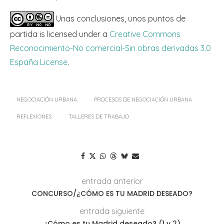
Unas conclusiones, unos puntos de
partida is licensed under a
Creative Commons
Reconocimiento-No comercial-Sin obras derivadas 3.0
España License
.
NEGOCIACIÓN URBANA
PROCESOS DE NEGOCIACIÓN URBANA
REFLEXIONES
TALLERES DE TRABAJO
entrada anterior
CONCURSO/¿CÓMO ES TU MADRID DESEADO?
entrada siguiente
¿Cómo es tu Madrid deseado? (1 y 2)