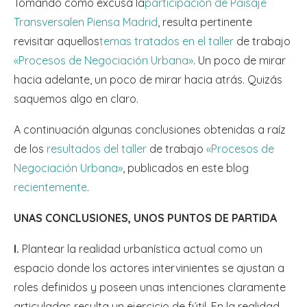
Tomando como excusa la
participación de Paisaje
Transversal
en Piensa Madrid
, resulta pertinente
revisitar aquellos
temas tratados en el taller
de trabajo
«Procesos de Negociación Urbana»
. Un poco de mirar
hacia adelante, un poco de mirar hacia atrás. Quizás
saquemos algo en claro.
A continuación algunas conclusiones obtenidas a raíz
de los
resultados del taller
de trabajo
«Procesos de
Negociación Urbana»
, publicados en este blog
recientemente
.
UNAS CONCLUSIONES, UNOS PUNTOS DE PARTIDA
I.
Plantear la realidad urbanística actual como un
espacio donde los actores intervinientes se ajustan a
roles definidos y poseen unas intenciones claramente
articuladas resulta un ejercicio de fútil. En la realidad