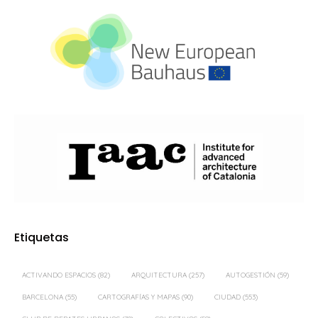
Etiquetas
ACTIVANDO ESPACIOS
(82)
ARQUITECTURA
(257)
AUTOGESTIÓN
(59)
BARCELONA
(55)
CARTOGRAFÍAS Y MAPAS
(90)
CIUDAD
(553)