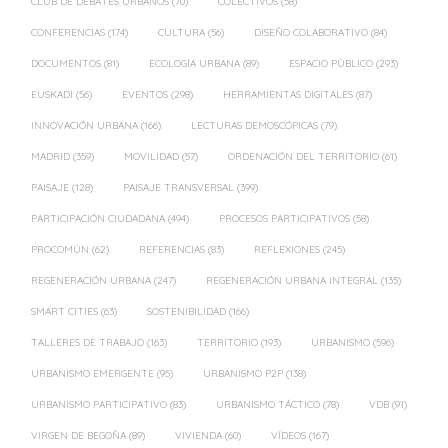
CLUB DE DEBATES URBANOS
(70)
COLECTIVOS
(58)
CONFERENCIAS
(174)
CULTURA
(56)
DISEÑO COLABORATIVO
(84)
DOCUMENTOS
(81)
ECOLOGÍA URBANA
(89)
ESPACIO PÚBLICO
(293)
EUSKADI
(56)
EVENTOS
(298)
HERRAMIENTAS DIGITALES
(87)
INNOVACIÓN URBANA
(166)
LECTURAS DEMOSCÓPICAS
(79)
MADRID
(359)
MOVILIDAD
(57)
ORDENACIÓN DEL TERRITORIO
(61)
PAISAJE
(128)
PAISAJE TRANSVERSAL
(399)
PARTICIPACIÓN CIUDADANA
(494)
PROCESOS PARTICIPATIVOS
(58)
PROCOMÚN
(62)
REFERENCIAS
(83)
REFLEXIONES
(245)
REGENERACIÓN URBANA
(247)
REGENERACIÓN URBANA INTEGRAL
(135)
SMART CITIES
(63)
SOSTENIBILIDAD
(166)
TALLERES DE TRABAJO
(163)
TERRITORIO
(193)
URBANISMO
(596)
URBANISMO EMERGENTE
(95)
URBANISMO P2P
(138)
URBANISMO PARTICIPATIVO
(83)
URBANISMO TÁCTICO
(78)
VDB
(91)
VIRGEN DE BEGOÑA
(89)
VIVIENDA
(60)
VÍDEOS
(167)