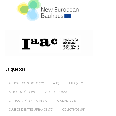
Etiquetas
ACTIVANDO ESPACIOS
(82)
ARQUITECTURA
(257)
AUTOGESTIÓN
(59)
BARCELONA
(55)
CARTOGRAFÍAS Y MAPAS
(90)
CIUDAD
(553)
CLUB DE DEBATES URBANOS
(70)
COLECTIVOS
(58)