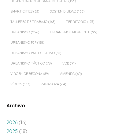
REGENERACIÓN URBANA INTEGRAL
(135)
SMART CITIES
(63)
SOSTENIBILIDAD
(166)
TALLERES DE TRABAJO
(163)
TERRITORIO
(193)
URBANISMO
(596)
URBANISMO EMERGENTE
(95)
URBANISMO P2P
(138)
URBANISMO PARTICIPATIVO
(83)
URBANISMO TÁCTICO
(78)
VDB
(91)
VIRGEN DE BEGOÑA
(89)
VIVIENDA
(60)
VÍDEOS
(167)
ZARAGOZA
(64)
Archivo
2026
(16)
2025
(18)