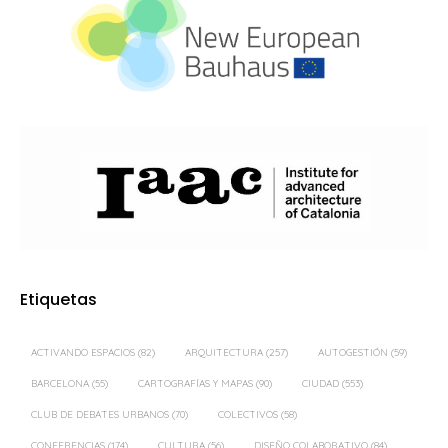
Etiquetas
ACTIVANDO ESPACIOS
(82)
ARQUITECTURA
(257)
AUTOGESTIÓN
(59)
BARCELONA
(55)
CARTOGRAFÍAS Y MAPAS
(90)
CIUDAD
(553)
CLUB DE DEBATES URBANOS
(70)
COLECTIVOS
(58)
CONFERENCIAS
(174)
CULTURA
(56)
DISEÑO COLABORATIVO
(84)