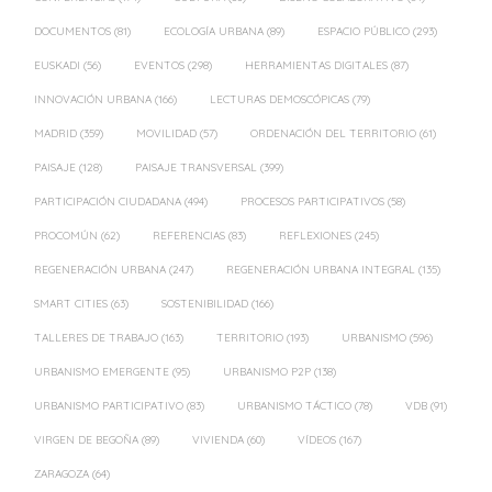
DOCUMENTOS
(81)
ECOLOGÍA URBANA
(89)
ESPACIO PÚBLICO
(293)
EUSKADI
(56)
EVENTOS
(298)
HERRAMIENTAS DIGITALES
(87)
INNOVACIÓN URBANA
(166)
LECTURAS DEMOSCÓPICAS
(79)
MADRID
(359)
MOVILIDAD
(57)
ORDENACIÓN DEL TERRITORIO
(61)
PAISAJE
(128)
PAISAJE TRANSVERSAL
(399)
PARTICIPACIÓN CIUDADANA
(494)
PROCESOS PARTICIPATIVOS
(58)
PROCOMÚN
(62)
REFERENCIAS
(83)
REFLEXIONES
(245)
REGENERACIÓN URBANA
(247)
REGENERACIÓN URBANA INTEGRAL
(135)
SMART CITIES
(63)
SOSTENIBILIDAD
(166)
TALLERES DE TRABAJO
(163)
TERRITORIO
(193)
URBANISMO
(596)
URBANISMO EMERGENTE
(95)
URBANISMO P2P
(138)
URBANISMO PARTICIPATIVO
(83)
URBANISMO TÁCTICO
(78)
VDB
(91)
VIRGEN DE BEGOÑA
(89)
VIVIENDA
(60)
VÍDEOS
(167)
ZARAGOZA
(64)