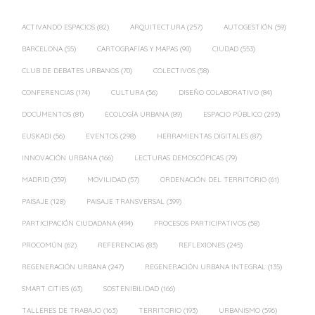
ACTIVANDO ESPACIOS
(82)
ARQUITECTURA
(257)
AUTOGESTIÓN
(59)
BARCELONA
(55)
CARTOGRAFÍAS Y MAPAS
(90)
CIUDAD
(553)
CLUB DE DEBATES URBANOS
(70)
COLECTIVOS
(58)
CONFERENCIAS
(174)
CULTURA
(56)
DISEÑO COLABORATIVO
(84)
DOCUMENTOS
(81)
ECOLOGÍA URBANA
(89)
ESPACIO PÚBLICO
(293)
EUSKADI
(56)
EVENTOS
(298)
HERRAMIENTAS DIGITALES
(87)
INNOVACIÓN URBANA
(166)
LECTURAS DEMOSCÓPICAS
(79)
MADRID
(359)
MOVILIDAD
(57)
ORDENACIÓN DEL TERRITORIO
(61)
PAISAJE
(128)
PAISAJE TRANSVERSAL
(399)
PARTICIPACIÓN CIUDADANA
(494)
PROCESOS PARTICIPATIVOS
(58)
PROCOMÚN
(62)
REFERENCIAS
(83)
REFLEXIONES
(245)
REGENERACIÓN URBANA
(247)
REGENERACIÓN URBANA INTEGRAL
(135)
SMART CITIES
(63)
SOSTENIBILIDAD
(166)
TALLERES DE TRABAJO
(163)
TERRITORIO
(193)
URBANISMO
(596)