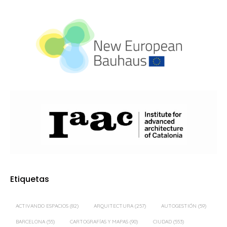
Etiquetas
ACTIVANDO ESPACIOS
(82)
ARQUITECTURA
(257)
AUTOGESTIÓN
(59)
BARCELONA
(55)
CARTOGRAFÍAS Y MAPAS
(90)
CIUDAD
(553)