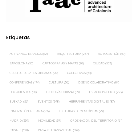
Etiquetas
ACTIVANDO ESPACIOS
(82)
ARQUITECTURA
(257)
AUTOGESTIÓN
(59)
BARCELONA
(55)
CARTOGRAFÍAS Y MAPAS
(90)
CIUDAD
(553)
CLUB DE DEBATES URBANOS
(70)
COLECTIVOS
(58)
CONFERENCIAS
(174)
CULTURA
(56)
DISEÑO COLABORATIVO
(84)
DOCUMENTOS
(81)
ECOLOGÍA URBANA
(89)
ESPACIO PÚBLICO
(293)
EUSKADI
(56)
EVENTOS
(298)
HERRAMIENTAS DIGITALES
(87)
INNOVACIÓN URBANA
(166)
LECTURAS DEMOSCÓPICAS
(79)
MADRID
(359)
MOVILIDAD
(57)
ORDENACIÓN DEL TERRITORIO
(61)
PAISAJE
(128)
PAISAJE TRANSVERSAL
(399)