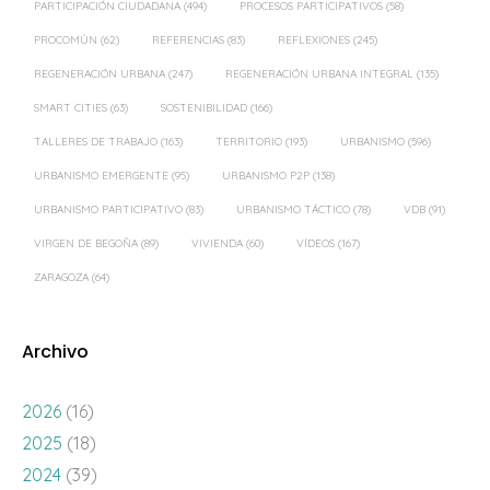
PARTICIPACIÓN CIUDADANA
(494)
PROCESOS PARTICIPATIVOS
(58)
PROCOMÚN
(62)
REFERENCIAS
(83)
REFLEXIONES
(245)
REGENERACIÓN URBANA
(247)
REGENERACIÓN URBANA INTEGRAL
(135)
SMART CITIES
(63)
SOSTENIBILIDAD
(166)
TALLERES DE TRABAJO
(163)
TERRITORIO
(193)
URBANISMO
(596)
URBANISMO EMERGENTE
(95)
URBANISMO P2P
(138)
URBANISMO PARTICIPATIVO
(83)
URBANISMO TÁCTICO
(78)
VDB
(91)
VIRGEN DE BEGOÑA
(89)
VIVIENDA
(60)
VÍDEOS
(167)
ZARAGOZA
(64)
Archivo
2026
(16)
2025
(18)
2024
(39)