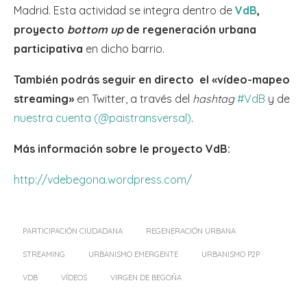
Madrid. Esta actividad se integra dentro de
VdB
,
proyecto
bottom up
de regeneración urbana
participativa
en dicho barrio.
También podrás seguir en directo el «vídeo-mapeo
streaming»
en Twitter, a través del
hashtag
#VdB
y de
nuestra cuenta (@paistransversal)
.
Más información sobre le proyecto VdB:
http://vdebegona.wordpress.com/
PARTICIPACIÓN CIUDADANA
REGENERACIÓN URBANA
STREAMING
URBANISMO EMERGENTE
URBANISMO P2P
VDB
VÍDEOS
VIRGEN DE BEGOÑA