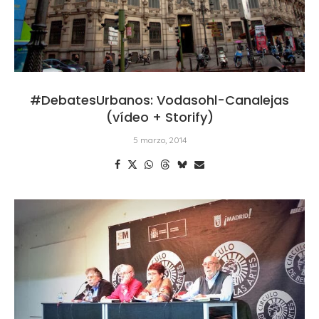
#DebatesUrbanos: Vodasohl-Canalejas
(vídeo + Storify)
5 marzo, 2014