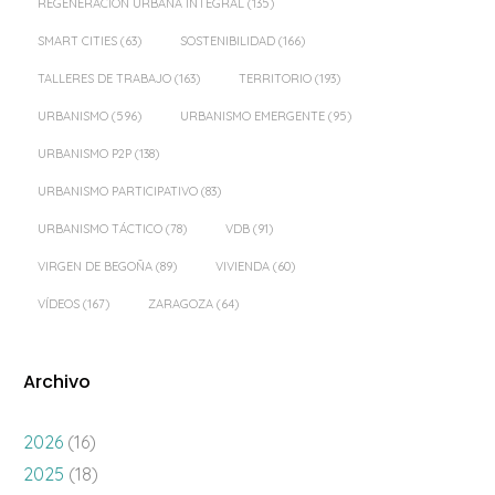
REGENERACIÓN URBANA INTEGRAL
(135)
SMART CITIES
(63)
SOSTENIBILIDAD
(166)
TALLERES DE TRABAJO
(163)
TERRITORIO
(193)
URBANISMO
(596)
URBANISMO EMERGENTE
(95)
URBANISMO P2P
(138)
URBANISMO PARTICIPATIVO
(83)
URBANISMO TÁCTICO
(78)
VDB
(91)
VIRGEN DE BEGOÑA
(89)
VIVIENDA
(60)
VÍDEOS
(167)
ZARAGOZA
(64)
Archivo
2026
(16)
2025
(18)