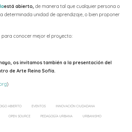
la
está abierto,
de manera tal que cualquier persona o
na determinada unidad de aprendizaje, o bien proponer
b
para conocer mejor el proyecto:
e mayo, os invitamos también a la presentación del
tro de Arte Reina Sofía.
org
)
DIGO ABIERTO
EVENTOS
INNOVACIÓN CIUDADANA
OPEN SOURCE
PEDAGOGÍA URBANA
URBANISMO