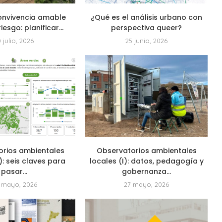
onvivencia amable
¿Qué es el análisis urbano con
riesgo: planificar...
perspectiva queer?
0 julio, 2026
25 junio, 2026
orios ambientales
Observatorios ambientales
I): seis claves para
locales (I): datos, pedagogía y
pasar...
gobernanza...
 mayo, 2026
27 mayo, 2026