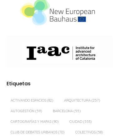
Etiquetas
ACTIVANDO ESPACIOS
(82)
ARQUITECTURA
(257)
AUTOGESTIÓN
(59)
BARCELONA
(55)
CARTOGRAFÍAS Y MAPAS
(90)
CIUDAD
(553)
CLUB DE DEBATES URBANOS
(70)
COLECTIVOS
(58)