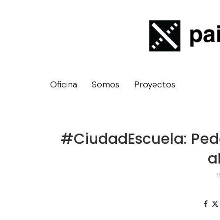
Oficina
Somos
Proyectos
#CiudadEscuela: Ped
a
1