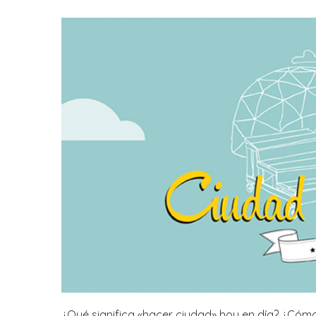
¿Qué significa «hacer ciudad» hoy en día? ¿Cómo