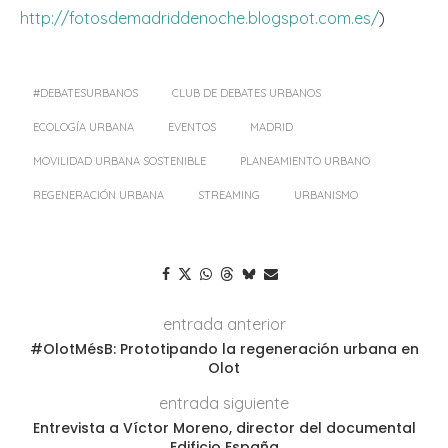
http://fotosdemadriddenoche.blogspot.com.es/
)
#DEBATESURBANOS
CLUB DE DEBATES URBANOS
ECOLOGÍA URBANA
EVENTOS
MADRID
MOVILIDAD URBANA SOSTENIBLE
PLANEAMIENTO URBANO
REGENERACIÓN URBANA
STREAMING
URBANISMO
entrada anterior
#OlotMésB: Prototipando la regeneración urbana en
Olot
entrada siguiente
Entrevista a Víctor Moreno, director del documental
Edificio España