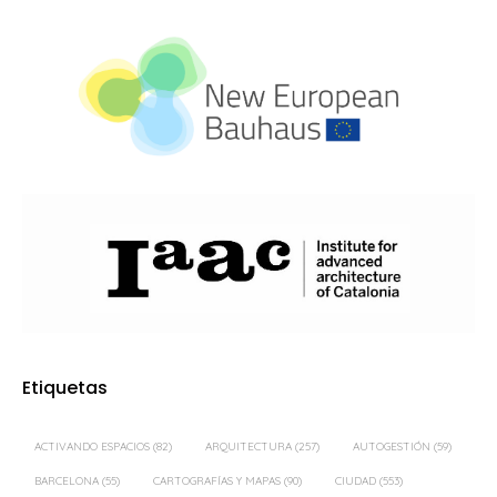
Etiquetas
ACTIVANDO ESPACIOS
(82)
ARQUITECTURA
(257)
AUTOGESTIÓN
(59)
BARCELONA
(55)
CARTOGRAFÍAS Y MAPAS
(90)
CIUDAD
(553)