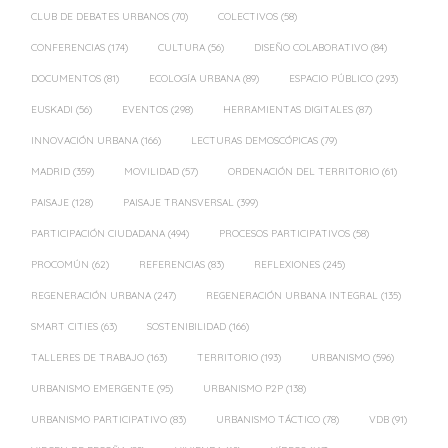
CLUB DE DEBATES URBANOS
(70)
COLECTIVOS
(58)
CONFERENCIAS
(174)
CULTURA
(56)
DISEÑO COLABORATIVO
(84)
DOCUMENTOS
(81)
ECOLOGÍA URBANA
(89)
ESPACIO PÚBLICO
(293)
EUSKADI
(56)
EVENTOS
(298)
HERRAMIENTAS DIGITALES
(87)
INNOVACIÓN URBANA
(166)
LECTURAS DEMOSCÓPICAS
(79)
MADRID
(359)
MOVILIDAD
(57)
ORDENACIÓN DEL TERRITORIO
(61)
PAISAJE
(128)
PAISAJE TRANSVERSAL
(399)
PARTICIPACIÓN CIUDADANA
(494)
PROCESOS PARTICIPATIVOS
(58)
PROCOMÚN
(62)
REFERENCIAS
(83)
REFLEXIONES
(245)
REGENERACIÓN URBANA
(247)
REGENERACIÓN URBANA INTEGRAL
(135)
SMART CITIES
(63)
SOSTENIBILIDAD
(166)
TALLERES DE TRABAJO
(163)
TERRITORIO
(193)
URBANISMO
(596)
URBANISMO EMERGENTE
(95)
URBANISMO P2P
(138)
URBANISMO PARTICIPATIVO
(83)
URBANISMO TÁCTICO
(78)
VDB
(91)