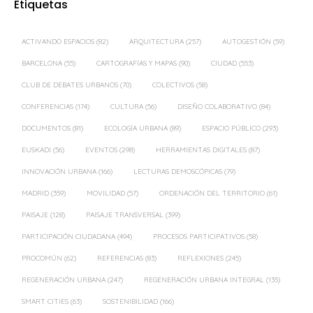
Etiquetas
ACTIVANDO ESPACIOS
(82)
ARQUITECTURA
(257)
AUTOGESTIÓN
(59)
BARCELONA
(55)
CARTOGRAFÍAS Y MAPAS
(90)
CIUDAD
(553)
CLUB DE DEBATES URBANOS
(70)
COLECTIVOS
(58)
CONFERENCIAS
(174)
CULTURA
(56)
DISEÑO COLABORATIVO
(84)
DOCUMENTOS
(81)
ECOLOGÍA URBANA
(89)
ESPACIO PÚBLICO
(293)
EUSKADI
(56)
EVENTOS
(298)
HERRAMIENTAS DIGITALES
(87)
INNOVACIÓN URBANA
(166)
LECTURAS DEMOSCÓPICAS
(79)
MADRID
(359)
MOVILIDAD
(57)
ORDENACIÓN DEL TERRITORIO
(61)
PAISAJE
(128)
PAISAJE TRANSVERSAL
(399)
PARTICIPACIÓN CIUDADANA
(494)
PROCESOS PARTICIPATIVOS
(58)
PROCOMÚN
(62)
REFERENCIAS
(83)
REFLEXIONES
(245)
REGENERACIÓN URBANA
(247)
REGENERACIÓN URBANA INTEGRAL
(135)
SMART CITIES
(63)
SOSTENIBILIDAD
(166)