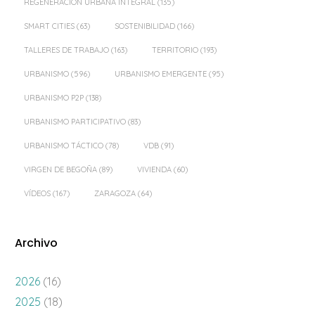
REGENERACIÓN URBANA INTEGRAL
(135)
SMART CITIES
(63)
SOSTENIBILIDAD
(166)
TALLERES DE TRABAJO
(163)
TERRITORIO
(193)
URBANISMO
(596)
URBANISMO EMERGENTE
(95)
URBANISMO P2P
(138)
URBANISMO PARTICIPATIVO
(83)
URBANISMO TÁCTICO
(78)
VDB
(91)
VIRGEN DE BEGOÑA
(89)
VIVIENDA
(60)
VÍDEOS
(167)
ZARAGOZA
(64)
Archivo
2026
(16)
2025
(18)