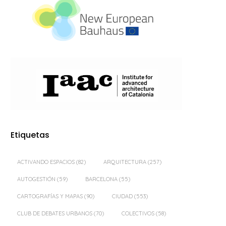
Etiquetas
ACTIVANDO ESPACIOS
(82)
ARQUITECTURA
(257)
AUTOGESTIÓN
(59)
BARCELONA
(55)
CARTOGRAFÍAS Y MAPAS
(90)
CIUDAD
(553)
CLUB DE DEBATES URBANOS
(70)
COLECTIVOS
(58)