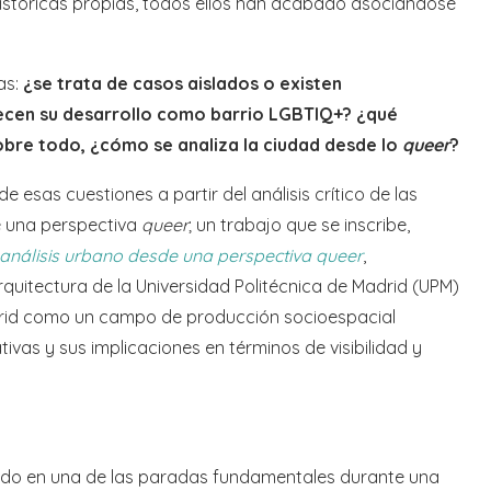
históricas propias, todos ellos han acabado asociándose
as:
¿se trata de casos aislados o existen
ecen su desarrollo como barrio LGBTIQ+? ¿qué
sobre todo, ¿cómo se analiza la ciudad desde lo
queer
?
e esas cuestiones a partir del análisis crítico de las
e una perspectiva
queer
; un trabajo que se inscribe,
 análisis urbano desde una perspectiva queer
,
rquitectura de la Universidad Politécnica de Madrid (UPM)
rid como un campo de producción socioespacial
vas y sus implicaciones en términos de visibilidad y
tido en una de las paradas fundamentales durante una