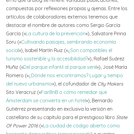
compuestas por reflexiones propias y ajenas. Entre los
artículos de colaboradores externos tenemos que
destacar el nombre de autores como Sergio García
García («
La cultura de la prevención
»), Salvatore Pinna
Soru («
Cultivando paisajes, sembrando economía
social
»), Isabel Martín Ruiz («
¿Son compatibles el
turismo sostenible y la accesibilidad?
»), Rafael Suárez
Muñiz («
Del parque infantil al parque senil
»), José María
Romero («
¿Dónde nos encontramos? Lugar y tiempo
del nuevo urbanismo
»), el cofundador de
City Makers
Sito Veracruz («
FairBnB o cómo remediar que
Ámsterdam se convierta en un hotel
»), Bernardo
Gutiérrez presentando en exclusiva la versión en
castellano de su capítulo para el prestigioso libro
State
Of Power 2016
(«
La ciudad de código abierto como
horizonte democrático transnacional
») o nuestro