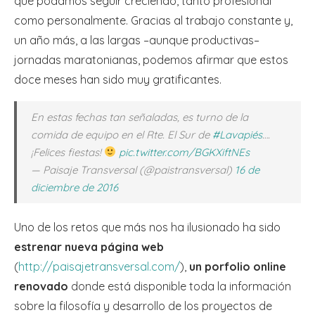
que podamos seguir creciendo, tanto profesional
como personalmente. Gracias al trabajo constante y,
un año más, a las largas –aunque productivas–
jornadas maratonianas, podemos afirmar que estos
doce meses han sido muy gratificantes.
En estas fechas tan señaladas, es turno de la
comida de equipo en el Rte. El Sur de
#Lavapiés
….
¡Felices fiestas!
pic.twitter.com/BGKXiftNEs
— Paisaje Transversal (@paistransversal)
16 de
diciembre de 2016
Uno de los retos que más nos ha ilusionado ha sido
estrenar nueva página web
(
http://paisajetransversal.com/
),
un porfolio online
renovado
donde está disponible toda la información
sobre la filosofía y desarrollo de los proyectos de