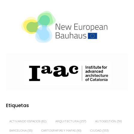
Etiquetas
ACTIVANDO ESPACIOS
(82)
ARQUITECTURA
(257)
AUTOGESTIÓN
(59)
BARCELONA
(55)
CARTOGRAFÍAS Y MAPAS
(90)
CIUDAD
(553)