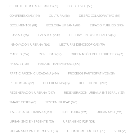
CLUB DE DEBATES URBANOS
(70)
COLECTIVOS
(58)
CONFERENCIAS
(174)
CULTURA
(56)
DISEÑO COLABORATIVO
(84)
DOCUMENTOS
(81)
ECOLOGÍA URBANA
(89)
ESPACIO PÚBLICO
(293)
EUSKADI
(56)
EVENTOS
(298)
HERRAMIENTAS DIGITALES
(87)
INNOVACIÓN URBANA
(166)
LECTURAS DEMOSCÓPICAS
(79)
MADRID
(359)
MOVILIDAD
(57)
ORDENACIÓN DEL TERRITORIO
(61)
PAISAJE
(128)
PAISAJE TRANSVERSAL
(399)
PARTICIPACIÓN CIUDADANA
(494)
PROCESOS PARTICIPATIVOS
(58)
PROCOMÚN
(62)
REFERENCIAS
(83)
REFLEXIONES
(245)
REGENERACIÓN URBANA
(247)
REGENERACIÓN URBANA INTEGRAL
(135)
SMART CITIES
(63)
SOSTENIBILIDAD
(166)
TALLERES DE TRABAJO
(163)
TERRITORIO
(193)
URBANISMO
(596)
URBANISMO EMERGENTE
(95)
URBANISMO P2P
(138)
URBANISMO PARTICIPATIVO
(83)
URBANISMO TÁCTICO
(78)
VDB
(91)