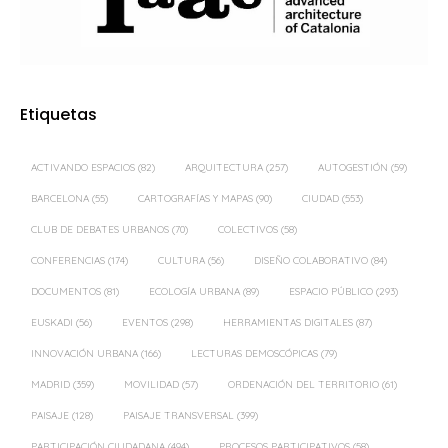
Etiquetas
ACTIVANDO ESPACIOS
(82)
ARQUITECTURA
(257)
AUTOGESTIÓN
(59)
BARCELONA
(55)
CARTOGRAFÍAS Y MAPAS
(90)
CIUDAD
(553)
CLUB DE DEBATES URBANOS
(70)
COLECTIVOS
(58)
CONFERENCIAS
(174)
CULTURA
(56)
DISEÑO COLABORATIVO
(84)
DOCUMENTOS
(81)
ECOLOGÍA URBANA
(89)
ESPACIO PÚBLICO
(293)
EUSKADI
(56)
EVENTOS
(298)
HERRAMIENTAS DIGITALES
(87)
INNOVACIÓN URBANA
(166)
LECTURAS DEMOSCÓPICAS
(79)
MADRID
(359)
MOVILIDAD
(57)
ORDENACIÓN DEL TERRITORIO
(61)
PAISAJE
(128)
PAISAJE TRANSVERSAL
(399)
PARTICIPACIÓN CIUDADANA
(494)
PROCESOS PARTICIPATIVOS
(58)