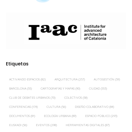
Etiquetas
ACTIVANDO ESPACIOS
(82)
ARQUITECTURA
(257)
AUTOGESTIÓN
(59)
BARCELONA
(55)
CARTOGRAFÍAS Y MAPAS
(90)
CIUDAD
(553)
CLUB DE DEBATES URBANOS
(70)
COLECTIVOS
(58)
CONFERENCIAS
(174)
CULTURA
(56)
DISEÑO COLABORATIVO
(84)
DOCUMENTOS
(81)
ECOLOGÍA URBANA
(89)
ESPACIO PÚBLICO
(293)
EUSKADI
(56)
EVENTOS
(298)
HERRAMIENTAS DIGITALES
(87)