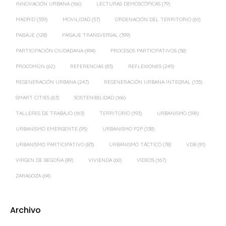
INNOVACIÓN URBANA
(166)
LECTURAS DEMOSCÓPICAS
(79)
MADRID
(359)
MOVILIDAD
(57)
ORDENACIÓN DEL TERRITORIO
(61)
PAISAJE
(128)
PAISAJE TRANSVERSAL
(399)
PARTICIPACIÓN CIUDADANA
(494)
PROCESOS PARTICIPATIVOS
(58)
PROCOMÚN
(62)
REFERENCIAS
(83)
REFLEXIONES
(245)
REGENERACIÓN URBANA
(247)
REGENERACIÓN URBANA INTEGRAL
(135)
SMART CITIES
(63)
SOSTENIBILIDAD
(166)
TALLERES DE TRABAJO
(163)
TERRITORIO
(193)
URBANISMO
(596)
URBANISMO EMERGENTE
(95)
URBANISMO P2P
(138)
URBANISMO PARTICIPATIVO
(83)
URBANISMO TÁCTICO
(78)
VDB
(91)
VIRGEN DE BEGOÑA
(89)
VIVIENDA
(60)
VÍDEOS
(167)
ZARAGOZA
(64)
Archivo