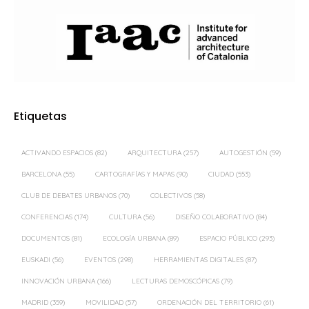
Etiquetas
ACTIVANDO ESPACIOS
(82)
ARQUITECTURA
(257)
AUTOGESTIÓN
(59)
BARCELONA
(55)
CARTOGRAFÍAS Y MAPAS
(90)
CIUDAD
(553)
CLUB DE DEBATES URBANOS
(70)
COLECTIVOS
(58)
CONFERENCIAS
(174)
CULTURA
(56)
DISEÑO COLABORATIVO
(84)
DOCUMENTOS
(81)
ECOLOGÍA URBANA
(89)
ESPACIO PÚBLICO
(293)
EUSKADI
(56)
EVENTOS
(298)
HERRAMIENTAS DIGITALES
(87)
INNOVACIÓN URBANA
(166)
LECTURAS DEMOSCÓPICAS
(79)
MADRID
(359)
MOVILIDAD
(57)
ORDENACIÓN DEL TERRITORIO
(61)