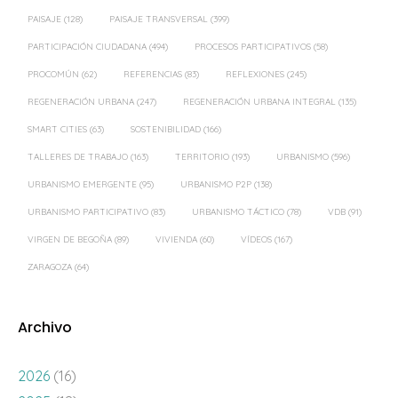
PAISAJE
(128)
PAISAJE TRANSVERSAL
(399)
PARTICIPACIÓN CIUDADANA
(494)
PROCESOS PARTICIPATIVOS
(58)
PROCOMÚN
(62)
REFERENCIAS
(83)
REFLEXIONES
(245)
REGENERACIÓN URBANA
(247)
REGENERACIÓN URBANA INTEGRAL
(135)
SMART CITIES
(63)
SOSTENIBILIDAD
(166)
TALLERES DE TRABAJO
(163)
TERRITORIO
(193)
URBANISMO
(596)
URBANISMO EMERGENTE
(95)
URBANISMO P2P
(138)
URBANISMO PARTICIPATIVO
(83)
URBANISMO TÁCTICO
(78)
VDB
(91)
VIRGEN DE BEGOÑA
(89)
VIVIENDA
(60)
VÍDEOS
(167)
ZARAGOZA
(64)
Archivo
2026
(16)