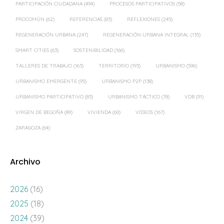
PARTICIPACIÓN CIUDADANA
(494)
PROCESOS PARTICIPATIVOS
(58)
PROCOMÚN
(62)
REFERENCIAS
(83)
REFLEXIONES
(245)
REGENERACIÓN URBANA
(247)
REGENERACIÓN URBANA INTEGRAL
(135)
SMART CITIES
(63)
SOSTENIBILIDAD
(166)
TALLERES DE TRABAJO
(163)
TERRITORIO
(193)
URBANISMO
(596)
URBANISMO EMERGENTE
(95)
URBANISMO P2P
(138)
URBANISMO PARTICIPATIVO
(83)
URBANISMO TÁCTICO
(78)
VDB
(91)
VIRGEN DE BEGOÑA
(89)
VIVIENDA
(60)
VÍDEOS
(167)
ZARAGOZA
(64)
Archivo
2026
(16)
2025
(18)
2024
(39)