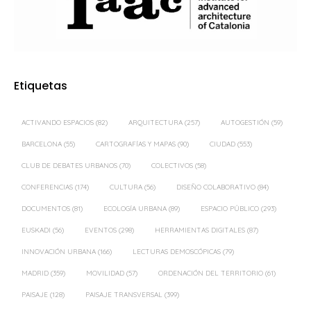
Etiquetas
ACTIVANDO ESPACIOS
(82)
ARQUITECTURA
(257)
AUTOGESTIÓN
(59)
BARCELONA
(55)
CARTOGRAFÍAS Y MAPAS
(90)
CIUDAD
(553)
CLUB DE DEBATES URBANOS
(70)
COLECTIVOS
(58)
CONFERENCIAS
(174)
CULTURA
(56)
DISEÑO COLABORATIVO
(84)
DOCUMENTOS
(81)
ECOLOGÍA URBANA
(89)
ESPACIO PÚBLICO
(293)
EUSKADI
(56)
EVENTOS
(298)
HERRAMIENTAS DIGITALES
(87)
INNOVACIÓN URBANA
(166)
LECTURAS DEMOSCÓPICAS
(79)
MADRID
(359)
MOVILIDAD
(57)
ORDENACIÓN DEL TERRITORIO
(61)
PAISAJE
(128)
PAISAJE TRANSVERSAL
(399)