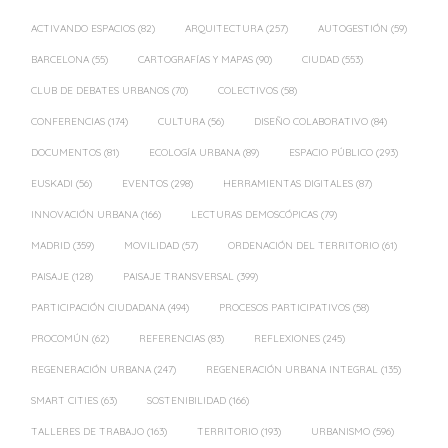
ACTIVANDO ESPACIOS
(82)
ARQUITECTURA
(257)
AUTOGESTIÓN
(59)
BARCELONA
(55)
CARTOGRAFÍAS Y MAPAS
(90)
CIUDAD
(553)
CLUB DE DEBATES URBANOS
(70)
COLECTIVOS
(58)
CONFERENCIAS
(174)
CULTURA
(56)
DISEÑO COLABORATIVO
(84)
DOCUMENTOS
(81)
ECOLOGÍA URBANA
(89)
ESPACIO PÚBLICO
(293)
EUSKADI
(56)
EVENTOS
(298)
HERRAMIENTAS DIGITALES
(87)
INNOVACIÓN URBANA
(166)
LECTURAS DEMOSCÓPICAS
(79)
MADRID
(359)
MOVILIDAD
(57)
ORDENACIÓN DEL TERRITORIO
(61)
PAISAJE
(128)
PAISAJE TRANSVERSAL
(399)
PARTICIPACIÓN CIUDADANA
(494)
PROCESOS PARTICIPATIVOS
(58)
PROCOMÚN
(62)
REFERENCIAS
(83)
REFLEXIONES
(245)
REGENERACIÓN URBANA
(247)
REGENERACIÓN URBANA INTEGRAL
(135)
SMART CITIES
(63)
SOSTENIBILIDAD
(166)
TALLERES DE TRABAJO
(163)
TERRITORIO
(193)
URBANISMO
(596)