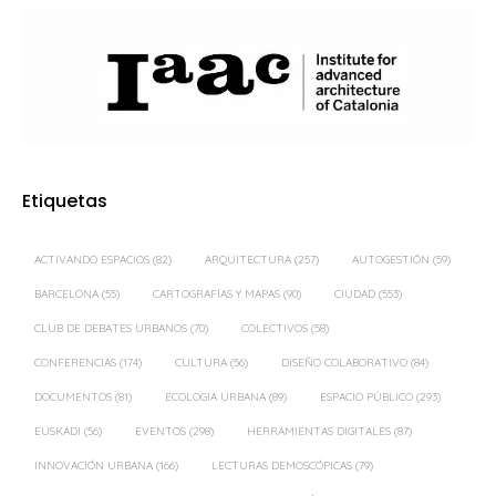
Etiquetas
ACTIVANDO ESPACIOS
(82)
ARQUITECTURA
(257)
AUTOGESTIÓN
(59)
BARCELONA
(55)
CARTOGRAFÍAS Y MAPAS
(90)
CIUDAD
(553)
CLUB DE DEBATES URBANOS
(70)
COLECTIVOS
(58)
CONFERENCIAS
(174)
CULTURA
(56)
DISEÑO COLABORATIVO
(84)
DOCUMENTOS
(81)
ECOLOGÍA URBANA
(89)
ESPACIO PÚBLICO
(293)
EUSKADI
(56)
EVENTOS
(298)
HERRAMIENTAS DIGITALES
(87)
INNOVACIÓN URBANA
(166)
LECTURAS DEMOSCÓPICAS
(79)
MADRID
(359)
MOVILIDAD
(57)
ORDENACIÓN DEL TERRITORIO
(61)
PAISAJE
(128)
PAISAJE TRANSVERSAL
(399)
PARTICIPACIÓN CIUDADANA
(494)
PROCESOS PARTICIPATIVOS
(58)