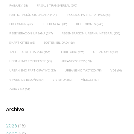
PAISAJE
(128)
PAISAJE TRANSVERSAL
(399)
PARTICIPACIÓN CIUDADANA
(494)
PROCESOS PARTICIPATIVOS
(58)
PROCOMÚN
(62)
REFERENCIAS
(83)
REFLEXIONES
(245)
REGENERACIÓN URBANA
(247)
REGENERACIÓN URBANA INTEGRAL
(135)
SMART CITIES
(63)
SOSTENIBILIDAD
(166)
TALLERES DE TRABAJO
(163)
TERRITORIO
(193)
URBANISMO
(596)
URBANISMO EMERGENTE
(95)
URBANISMO P2P
(138)
URBANISMO PARTICIPATIVO
(83)
URBANISMO TÁCTICO
(78)
VDB
(91)
VIRGEN DE BEGOÑA
(89)
VIVIENDA
(60)
VÍDEOS
(167)
ZARAGOZA
(64)
Archivo
2026
(16)