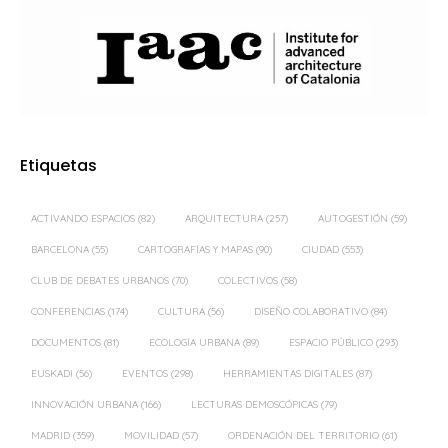
Etiquetas
ACTIVANDO ESPACIOS
(82)
ARQUITECTURA
(257)
AUTOGESTIÓN
(59)
BARCELONA
(55)
CARTOGRAFÍAS Y MAPAS
(90)
CIUDAD
(553)
CLUB DE DEBATES URBANOS
(70)
COLECTIVOS
(58)
CONFERENCIAS
(174)
CULTURA
(56)
DISEÑO COLABORATIVO
(84)
DOCUMENTOS
(81)
ECOLOGÍA URBANA
(89)
ESPACIO PÚBLICO
(293)
EUSKADI
(56)
EVENTOS
(298)
HERRAMIENTAS DIGITALES
(87)
INNOVACIÓN URBANA
(166)
LECTURAS DEMOSCÓPICAS
(79)
MADRID
(359)
MOVILIDAD
(57)
ORDENACIÓN DEL TERRITORIO
(61)