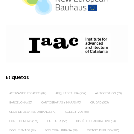
Etiquetas
ACTIVANDO ESPACIOS
(82)
ARQUITECTURA
(257)
AUTOGESTIÓN
(59)
BARCELONA
(55)
CARTOGRAFÍAS Y MAPAS
(90)
CIUDAD
(553)
CLUB DE DEBATES URBANOS
(70)
COLECTIVOS
(58)
CONFERENCIAS
(174)
CULTURA
(56)
DISEÑO COLABORATIVO
(84)
DOCUMENTOS
(81)
ECOLOGÍA URBANA
(89)
ESPACIO PÚBLICO
(293)