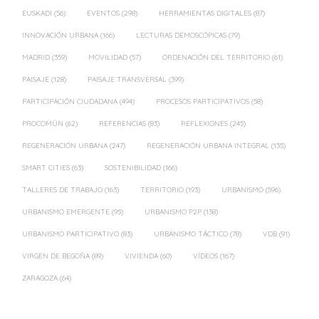
EUSKADI
(56)
EVENTOS
(298)
HERRAMIENTAS DIGITALES
(87)
INNOVACIÓN URBANA
(166)
LECTURAS DEMOSCÓPICAS
(79)
MADRID
(359)
MOVILIDAD
(57)
ORDENACIÓN DEL TERRITORIO
(61)
PAISAJE
(128)
PAISAJE TRANSVERSAL
(399)
PARTICIPACIÓN CIUDADANA
(494)
PROCESOS PARTICIPATIVOS
(58)
PROCOMÚN
(62)
REFERENCIAS
(83)
REFLEXIONES
(245)
REGENERACIÓN URBANA
(247)
REGENERACIÓN URBANA INTEGRAL
(135)
SMART CITIES
(63)
SOSTENIBILIDAD
(166)
TALLERES DE TRABAJO
(163)
TERRITORIO
(193)
URBANISMO
(596)
URBANISMO EMERGENTE
(95)
URBANISMO P2P
(138)
URBANISMO PARTICIPATIVO
(83)
URBANISMO TÁCTICO
(78)
VDB
(91)
VIRGEN DE BEGOÑA
(89)
VIVIENDA
(60)
VÍDEOS
(167)
ZARAGOZA
(64)