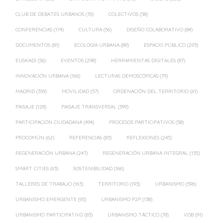
CLUB DE DEBATES URBANOS
(70)
COLECTIVOS
(58)
CONFERENCIAS
(174)
CULTURA
(56)
DISEÑO COLABORATIVO
(84)
DOCUMENTOS
(81)
ECOLOGÍA URBANA
(89)
ESPACIO PÚBLICO
(293)
EUSKADI
(56)
EVENTOS
(298)
HERRAMIENTAS DIGITALES
(87)
INNOVACIÓN URBANA
(166)
LECTURAS DEMOSCÓPICAS
(79)
MADRID
(359)
MOVILIDAD
(57)
ORDENACIÓN DEL TERRITORIO
(61)
PAISAJE
(128)
PAISAJE TRANSVERSAL
(399)
PARTICIPACIÓN CIUDADANA
(494)
PROCESOS PARTICIPATIVOS
(58)
PROCOMÚN
(62)
REFERENCIAS
(83)
REFLEXIONES
(245)
REGENERACIÓN URBANA
(247)
REGENERACIÓN URBANA INTEGRAL
(135)
SMART CITIES
(63)
SOSTENIBILIDAD
(166)
TALLERES DE TRABAJO
(163)
TERRITORIO
(193)
URBANISMO
(596)
URBANISMO EMERGENTE
(95)
URBANISMO P2P
(138)
URBANISMO PARTICIPATIVO
(83)
URBANISMO TÁCTICO
(78)
VDB
(91)