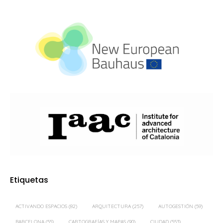
Etiquetas
ACTIVANDO ESPACIOS
(82)
ARQUITECTURA
(257)
AUTOGESTIÓN
(59)
BARCELONA
(55)
CARTOGRAFÍAS Y MAPAS
(90)
CIUDAD
(553)