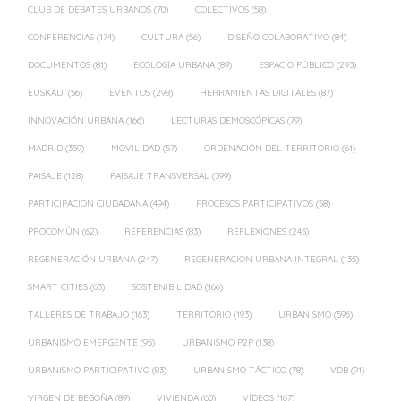
CLUB DE DEBATES URBANOS
(70)
COLECTIVOS
(58)
CONFERENCIAS
(174)
CULTURA
(56)
DISEÑO COLABORATIVO
(84)
DOCUMENTOS
(81)
ECOLOGÍA URBANA
(89)
ESPACIO PÚBLICO
(293)
EUSKADI
(56)
EVENTOS
(298)
HERRAMIENTAS DIGITALES
(87)
INNOVACIÓN URBANA
(166)
LECTURAS DEMOSCÓPICAS
(79)
MADRID
(359)
MOVILIDAD
(57)
ORDENACIÓN DEL TERRITORIO
(61)
PAISAJE
(128)
PAISAJE TRANSVERSAL
(399)
PARTICIPACIÓN CIUDADANA
(494)
PROCESOS PARTICIPATIVOS
(58)
PROCOMÚN
(62)
REFERENCIAS
(83)
REFLEXIONES
(245)
REGENERACIÓN URBANA
(247)
REGENERACIÓN URBANA INTEGRAL
(135)
SMART CITIES
(63)
SOSTENIBILIDAD
(166)
TALLERES DE TRABAJO
(163)
TERRITORIO
(193)
URBANISMO
(596)
URBANISMO EMERGENTE
(95)
URBANISMO P2P
(138)
URBANISMO PARTICIPATIVO
(83)
URBANISMO TÁCTICO
(78)
VDB
(91)
VIRGEN DE BEGOÑA
(89)
VIVIENDA
(60)
VÍDEOS
(167)