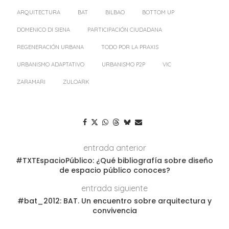
ARQUITECTURA
BAT
BILBAO
BOTTOM UP
DOMENICO DI SIENA
PARTICIPACIÓN CIUDADANA
REGENERACIÓN URBANA
TODO POR LA PRAXIS
URBANISMO ADAPTATIVO
URBANISMO P2P
VIC
ZARAMARI
ZULOARK
entrada anterior
#TXTEspacioPúblico: ¿Qué bibliografía sobre diseño
de espacio público conoces?
entrada siguiente
#bat_2012: BAT. Un encuentro sobre arquitectura y
convivencia