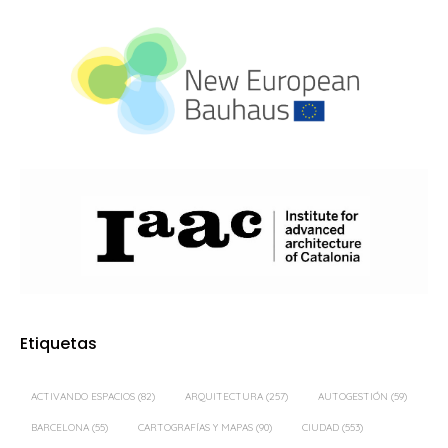
Etiquetas
ACTIVANDO ESPACIOS
(82)
ARQUITECTURA
(257)
AUTOGESTIÓN
(59)
BARCELONA
(55)
CARTOGRAFÍAS Y MAPAS
(90)
CIUDAD
(553)