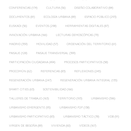
CONFERENCIAS
(174)
CULTURA
(56)
DISEÑO COLABORATIVO
(84)
DOCUMENTOS
(81)
ECOLOGÍA URBANA
(89)
ESPACIO PÚBLICO
(293)
EUSKADI
(56)
EVENTOS
(298)
HERRAMIENTAS DIGITALES
(87)
INNOVACIÓN URBANA
(166)
LECTURAS DEMOSCÓPICAS
(79)
MADRID
(359)
MOVILIDAD
(57)
ORDENACIÓN DEL TERRITORIO
(61)
PAISAJE
(128)
PAISAJE TRANSVERSAL
(399)
PARTICIPACIÓN CIUDADANA
(494)
PROCESOS PARTICIPATIVOS
(58)
PROCOMÚN
(62)
REFERENCIAS
(83)
REFLEXIONES
(245)
REGENERACIÓN URBANA
(247)
REGENERACIÓN URBANA INTEGRAL
(135)
SMART CITIES
(63)
SOSTENIBILIDAD
(166)
TALLERES DE TRABAJO
(163)
TERRITORIO
(193)
URBANISMO
(596)
URBANISMO EMERGENTE
(95)
URBANISMO P2P
(138)
URBANISMO PARTICIPATIVO
(83)
URBANISMO TÁCTICO
(78)
VDB
(91)
VIRGEN DE BEGOÑA
(89)
VIVIENDA
(60)
VÍDEOS
(167)