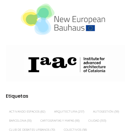
Etiquetas
ACTIVANDO ESPACIOS
(82)
ARQUITECTURA
(257)
AUTOGESTIÓN
(59)
BARCELONA
(55)
CARTOGRAFÍAS Y MAPAS
(90)
CIUDAD
(553)
CLUB DE DEBATES URBANOS
(70)
COLECTIVOS
(58)