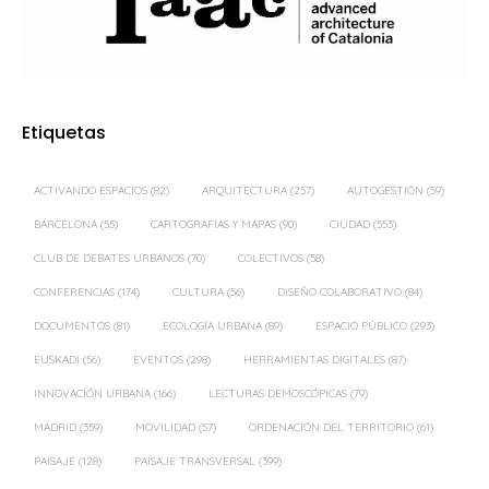
Etiquetas
ACTIVANDO ESPACIOS
(82)
ARQUITECTURA
(257)
AUTOGESTIÓN
(59)
BARCELONA
(55)
CARTOGRAFÍAS Y MAPAS
(90)
CIUDAD
(553)
CLUB DE DEBATES URBANOS
(70)
COLECTIVOS
(58)
CONFERENCIAS
(174)
CULTURA
(56)
DISEÑO COLABORATIVO
(84)
DOCUMENTOS
(81)
ECOLOGÍA URBANA
(89)
ESPACIO PÚBLICO
(293)
EUSKADI
(56)
EVENTOS
(298)
HERRAMIENTAS DIGITALES
(87)
INNOVACIÓN URBANA
(166)
LECTURAS DEMOSCÓPICAS
(79)
MADRID
(359)
MOVILIDAD
(57)
ORDENACIÓN DEL TERRITORIO
(61)
PAISAJE
(128)
PAISAJE TRANSVERSAL
(399)