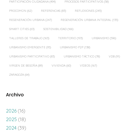
PARTICIPACIÓN CIUDADANA
(494)
PROCESOS PARTICIPATIVOS
(58)
PROCOMÚN
(62)
REFERENCIAS
(83)
REFLEXIONES
(245)
REGENERACIÓN URBANA
(247)
REGENERACIÓN URBANA INTEGRAL
(135)
SMART CITIES
(63)
SOSTENIBILIDAD
(166)
TALLERES DE TRABAJO
(163)
TERRITORIO
(193)
URBANISMO
(596)
URBANISMO EMERGENTE
(95)
URBANISMO P2P
(138)
URBANISMO PARTICIPATIVO
(83)
URBANISMO TÁCTICO
(78)
VDB
(91)
VIRGEN DE BEGOÑA
(89)
VIVIENDA
(60)
VÍDEOS
(167)
ZARAGOZA
(64)
Archivo
2026
(16)
2025
(18)
2024
(39)