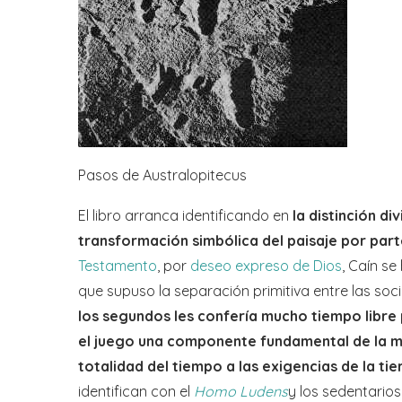
Pasos de Australopitecus
El libro arranca identificando en
la distinción d
transformación simbólica del paisaje por part
Testamento
, por
deseo expreso de Dios
, Caín se
que supuso la separación primitiva entre las so
los segundos les confería mucho tiempo libre 
el juego una componente fundamental de la mi
totalidad del tiempo a las exigencias de la tie
identifican con el
Homo Ludens
y los sedentarios