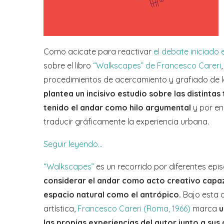
Como acicate para reactivar
el debate iniciado 
sobre el libro
“Walkscapes” de Francesco Careri
procedimientos de acercamiento y grafiado de la 
plantea un incisivo estudio sobre las distintas
tenido el andar como hilo argumental
y por en
traducir gráficamente la experiencia urbana.
Seguir leyendo…
“Walkscapes”
es un recorrido por diferentes epi
considerar el andar como acto creativo capaz
espacio natural como el antrópico.
Bajo esta 
artística,
Francesco Careri (Roma, 1966)
marca
u
las propias experiencias del autor junto a su