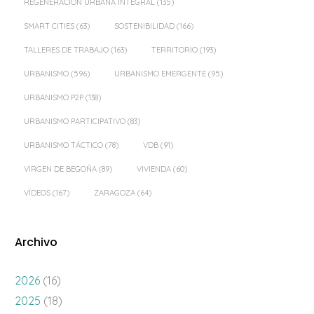
REGENERACIÓN URBANA INTEGRAL
(135)
SMART CITIES
(63)
SOSTENIBILIDAD
(166)
TALLERES DE TRABAJO
(163)
TERRITORIO
(193)
URBANISMO
(596)
URBANISMO EMERGENTE
(95)
URBANISMO P2P
(138)
URBANISMO PARTICIPATIVO
(83)
URBANISMO TÁCTICO
(78)
VDB
(91)
VIRGEN DE BEGOÑA
(89)
VIVIENDA
(60)
VÍDEOS
(167)
ZARAGOZA
(64)
Archivo
2026
(16)
2025
(18)