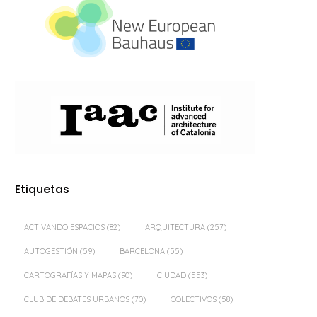
Etiquetas
ACTIVANDO ESPACIOS
(82)
ARQUITECTURA
(257)
AUTOGESTIÓN
(59)
BARCELONA
(55)
CARTOGRAFÍAS Y MAPAS
(90)
CIUDAD
(553)
CLUB DE DEBATES URBANOS
(70)
COLECTIVOS
(58)