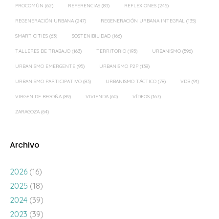
PROCOMÚN
(62)
REFERENCIAS
(83)
REFLEXIONES
(245)
REGENERACIÓN URBANA
(247)
REGENERACIÓN URBANA INTEGRAL
(135)
SMART CITIES
(63)
SOSTENIBILIDAD
(166)
TALLERES DE TRABAJO
(163)
TERRITORIO
(193)
URBANISMO
(596)
URBANISMO EMERGENTE
(95)
URBANISMO P2P
(138)
URBANISMO PARTICIPATIVO
(83)
URBANISMO TÁCTICO
(78)
VDB
(91)
VIRGEN DE BEGOÑA
(89)
VIVIENDA
(60)
VÍDEOS
(167)
ZARAGOZA
(64)
Archivo
2026
(16)
2025
(18)
2024
(39)
2023
(39)