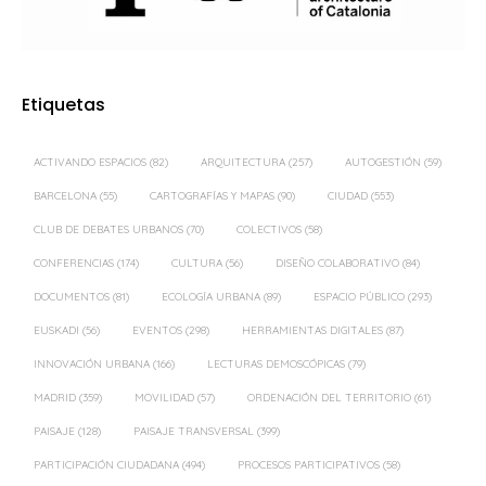
Etiquetas
ACTIVANDO ESPACIOS
(82)
ARQUITECTURA
(257)
AUTOGESTIÓN
(59)
BARCELONA
(55)
CARTOGRAFÍAS Y MAPAS
(90)
CIUDAD
(553)
CLUB DE DEBATES URBANOS
(70)
COLECTIVOS
(58)
CONFERENCIAS
(174)
CULTURA
(56)
DISEÑO COLABORATIVO
(84)
DOCUMENTOS
(81)
ECOLOGÍA URBANA
(89)
ESPACIO PÚBLICO
(293)
EUSKADI
(56)
EVENTOS
(298)
HERRAMIENTAS DIGITALES
(87)
INNOVACIÓN URBANA
(166)
LECTURAS DEMOSCÓPICAS
(79)
MADRID
(359)
MOVILIDAD
(57)
ORDENACIÓN DEL TERRITORIO
(61)
PAISAJE
(128)
PAISAJE TRANSVERSAL
(399)
PARTICIPACIÓN CIUDADANA
(494)
PROCESOS PARTICIPATIVOS
(58)