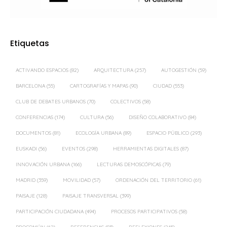
Etiquetas
ACTIVANDO ESPACIOS
(82)
ARQUITECTURA
(257)
AUTOGESTIÓN
(59)
BARCELONA
(55)
CARTOGRAFÍAS Y MAPAS
(90)
CIUDAD
(553)
CLUB DE DEBATES URBANOS
(70)
COLECTIVOS
(58)
CONFERENCIAS
(174)
CULTURA
(56)
DISEÑO COLABORATIVO
(84)
DOCUMENTOS
(81)
ECOLOGÍA URBANA
(89)
ESPACIO PÚBLICO
(293)
EUSKADI
(56)
EVENTOS
(298)
HERRAMIENTAS DIGITALES
(87)
INNOVACIÓN URBANA
(166)
LECTURAS DEMOSCÓPICAS
(79)
MADRID
(359)
MOVILIDAD
(57)
ORDENACIÓN DEL TERRITORIO
(61)
PAISAJE
(128)
PAISAJE TRANSVERSAL
(399)
PARTICIPACIÓN CIUDADANA
(494)
PROCESOS PARTICIPATIVOS
(58)