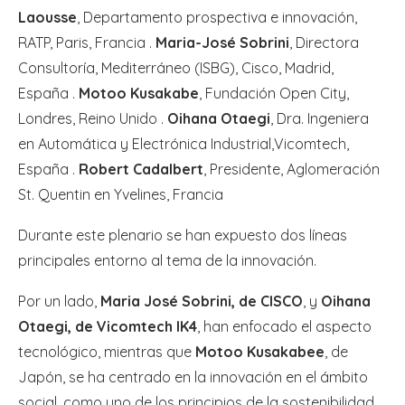
Laousse
, Departamento prospectiva e innovación,
RATP, Paris, Francia .
Maria-José Sobrini
, Directora
Consultoría, Mediterráneo (ISBG), Cisco, Madrid,
España .
Motoo Kusakabe
, Fundación Open City,
Londres, Reino Unido .
Oihana Otaegi
, Dra. Ingeniera
en Automática y Electrónica Industrial,Vicomtech,
España .
Robert Cadalbert
, Presidente, Aglomeración
St. Quentin en Yvelines, Francia
Durante este plenario se han expuesto dos líneas
principales entorno al tema de la innovación.
Por un lado,
Maria José Sobrini, de CISCO
, y
Oihana
Otaegi, de Vicomtech IK4
, han enfocado el aspecto
tecnológico, mientras que
Motoo
Kusakabee
, de
Japón, se ha centrado en la innovación en el ámbito
social, como uno de los principios de la sostenibilidad.