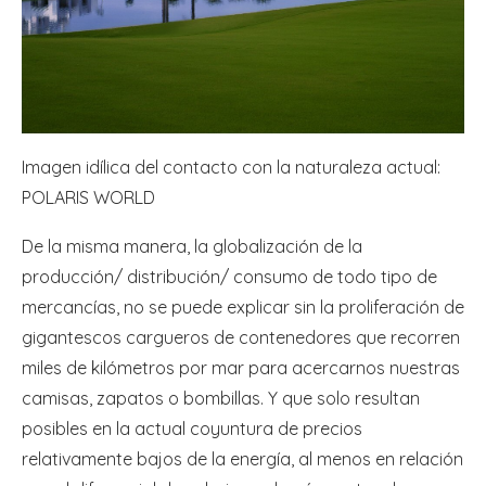
Imagen idílica del contacto con la naturaleza actual:
POLARIS WORLD
De la misma manera, la globalización de la
producción/ distribución/ consumo de todo tipo de
mercancías, no se puede explicar sin la proliferación de
gigantescos cargueros de contenedores que recorren
miles de kilómetros por mar para acercarnos nuestras
camisas, zapatos o bombillas. Y que solo resultan
posibles en la actual coyuntura de precios
relativamente bajos de la energía, al menos en relación