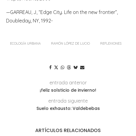
—GARREAU, J, “Edge City. Life on the new frontier”,
Doubleday, NY, 1992-
ECOLOGÍA URBANA
RAMÓN LÓPEZ DE LUCIO
REFLEXIONES
entrada anterior
¡feliz solsticio de invierno!
entrada siguiente
Suelo exhausto: Valdebebas
ARTÍCULOS RELACIONADOS