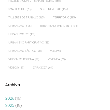
REGENERACIÓN URBANA INTEGRAL
(135)
SMART CITIES
(63)
SOSTENIBILIDAD
(166)
TALLERES DE TRABAJO
(163)
TERRITORIO
(193)
URBANISMO
(596)
URBANISMO EMERGENTE
(95)
URBANISMO P2P
(138)
URBANISMO PARTICIPATIVO
(83)
URBANISMO TÁCTICO
(78)
VDB
(91)
VIRGEN DE BEGOÑA
(89)
VIVIENDA
(60)
VÍDEOS
(167)
ZARAGOZA
(64)
Archivo
2026
(16)
2025
(18)