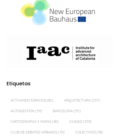
Etiquetas
ACTIVANDO ESPACIOS
(82)
ARQUITECTURA
(257)
AUTOGESTIÓN
(59)
BARCELONA
(55)
CARTOGRAFÍAS Y MAPAS
(90)
CIUDAD
(553)
CLUB DE DEBATES URBANOS
(70)
COLECTIVOS
(58)