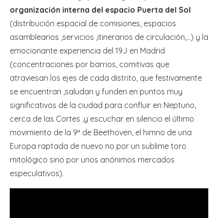
organización interna del espacio Puerta del Sol
(distribución espacial de comisiones, espacios
asamblearios ,servicios ,itinerarios de circulación,…) y la
emocionante experiencia del 19J en Madrid
(concentraciones por barrios, comitivas que
atraviesan los ejes de cada distrito, que festivamente
se encuentran ,saludan y funden en puntos muy
significativos de la ciudad para confluir en Neptuno,
cerca de las Cortes ,y escuchar en silencio el último
movimiento de la 9ª de Beethoven, el himno de una
Europa raptada de nuevo no por un sublime toro
mitológico sino por unos anónimos mercados
especulativos).