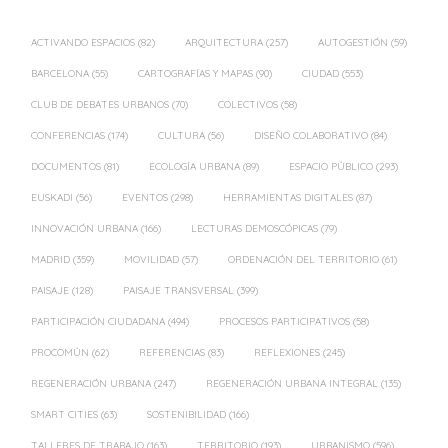
ACTIVANDO ESPACIOS
(82)
ARQUITECTURA
(257)
AUTOGESTIÓN
(59)
BARCELONA
(55)
CARTOGRAFÍAS Y MAPAS
(90)
CIUDAD
(553)
CLUB DE DEBATES URBANOS
(70)
COLECTIVOS
(58)
CONFERENCIAS
(174)
CULTURA
(56)
DISEÑO COLABORATIVO
(84)
DOCUMENTOS
(81)
ECOLOGÍA URBANA
(89)
ESPACIO PÚBLICO
(293)
EUSKADI
(56)
EVENTOS
(298)
HERRAMIENTAS DIGITALES
(87)
INNOVACIÓN URBANA
(166)
LECTURAS DEMOSCÓPICAS
(79)
MADRID
(359)
MOVILIDAD
(57)
ORDENACIÓN DEL TERRITORIO
(61)
PAISAJE
(128)
PAISAJE TRANSVERSAL
(399)
PARTICIPACIÓN CIUDADANA
(494)
PROCESOS PARTICIPATIVOS
(58)
PROCOMÚN
(62)
REFERENCIAS
(83)
REFLEXIONES
(245)
REGENERACIÓN URBANA
(247)
REGENERACIÓN URBANA INTEGRAL
(135)
SMART CITIES
(63)
SOSTENIBILIDAD
(166)
TALLERES DE TRABAJO
(163)
TERRITORIO
(193)
URBANISMO
(596)