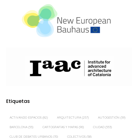
Etiquetas
ACTIVANDO ESPACIOS
(82)
ARQUITECTURA
(257)
AUTOGESTIÓN
(59)
BARCELONA
(55)
CARTOGRAFÍAS Y MAPAS
(90)
CIUDAD
(553)
CLUB DE DEBATES URBANOS
(70)
COLECTIVOS
(58)