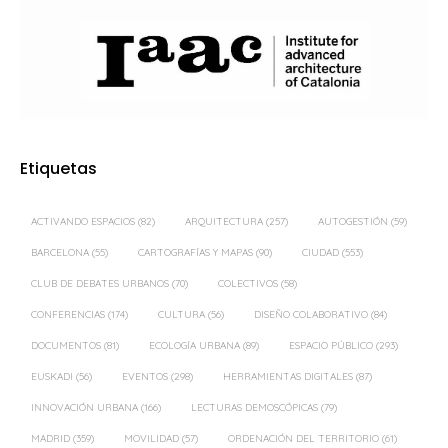
Etiquetas
ACTIVANDO ESPACIOS
(82)
ARQUITECTURA
(257)
AUTOGESTIÓN
(59)
BARCELONA
(55)
CARTOGRAFÍAS Y MAPAS
(90)
CIUDAD
(553)
CLUB DE DEBATES URBANOS
(70)
COLECTIVOS
(58)
CONFERENCIAS
(174)
CULTURA
(56)
DISEÑO COLABORATIVO
(84)
DOCUMENTOS
(81)
ECOLOGÍA URBANA
(89)
ESPACIO PÚBLICO
(293)
EUSKADI
(56)
EVENTOS
(298)
HERRAMIENTAS DIGITALES
(87)
INNOVACIÓN URBANA
(166)
LECTURAS DEMOSCÓPICAS
(79)
MADRID
(359)
MOVILIDAD
(57)
ORDENACIÓN DEL TERRITORIO
(61)