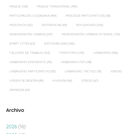
PAISAJE
(128)
PAISAJE TRANSVERSAL
(399)
PARTICIPACIÓN CIUDADANA
(494)
PROCESOS PARTICIPATIVOS
(58)
PROCOMÚN
(62)
REFERENCIAS
(83)
REFLEXIONES
(245)
REGENERACIÓN URBANA
(247)
REGENERACIÓN URBANA INTEGRAL
(135)
SMART CITIES
(63)
SOSTENIBILIDAD
(166)
TALLERES DE TRABAJO
(163)
TERRITORIO
(193)
URBANISMO
(596)
URBANISMO EMERGENTE
(95)
URBANISMO P2P
(138)
URBANISMO PARTICIPATIVO
(83)
URBANISMO TÁCTICO
(78)
VDB
(91)
VIRGEN DE BEGOÑA
(89)
VIVIENDA
(60)
VÍDEOS
(167)
ZARAGOZA
(64)
Archivo
2026
(16)