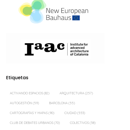
Etiquetas
ACTIVANDO ESPACIOS
(82)
ARQUITECTURA
(257)
AUTOGESTIÓN
(59)
BARCELONA
(55)
CARTOGRAFÍAS Y MAPAS
(90)
CIUDAD
(553)
CLUB DE DEBATES URBANOS
(70)
COLECTIVOS
(58)