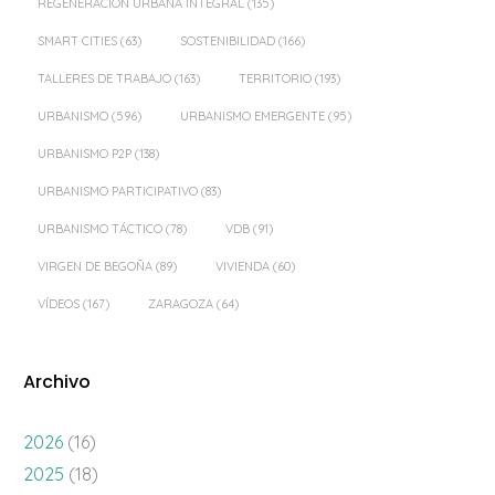
REGENERACIÓN URBANA INTEGRAL
(135)
SMART CITIES
(63)
SOSTENIBILIDAD
(166)
TALLERES DE TRABAJO
(163)
TERRITORIO
(193)
URBANISMO
(596)
URBANISMO EMERGENTE
(95)
URBANISMO P2P
(138)
URBANISMO PARTICIPATIVO
(83)
URBANISMO TÁCTICO
(78)
VDB
(91)
VIRGEN DE BEGOÑA
(89)
VIVIENDA
(60)
VÍDEOS
(167)
ZARAGOZA
(64)
Archivo
2026
(16)
2025
(18)