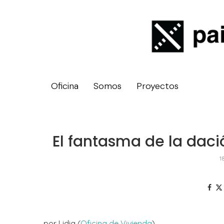
Oficina
Somos
Proyectos
El fantasma de la daci
1
por Lidia (
Oficina de Vivienda
)