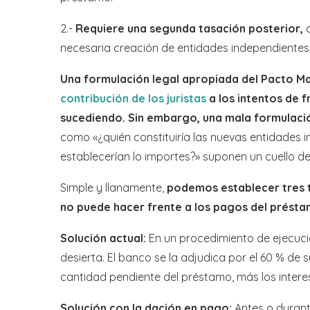
2.-
Requiere una segunda tasación posterior,
c
necesaria creación de entidades independientes
Una formulación legal apropiada del Pacto M
contribución de los juristas
a los intentos de f
sucediendo. Sin embargo, una mala formulación
como «¿quién constituiría las nuevas entidades i
establecerían lo importes?» suponen un cuello de
Simple y llanamente,
podemos establecer tres t
no puede hacer frente a los pagos del présta
Solución actual:
En un procedimiento de ejecuc
desierta. El banco se la adjudica por el 60 % de
cantidad pendiente del préstamo, más los intere
Solución con la dación en pago:
Antes o durant