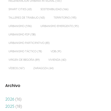
REGENERACIÓN URBANA INTEGRAL
(135)
SMART CITIES
(63)
SOSTENIBILIDAD
(166)
TALLERES DE TRABAJO
(163)
TERRITORIO
(193)
URBANISMO
(596)
URBANISMO EMERGENTE
(95)
URBANISMO P2P
(138)
URBANISMO PARTICIPATIVO
(83)
URBANISMO TÁCTICO
(78)
VDB
(91)
VIRGEN DE BEGOÑA
(89)
VIVIENDA
(60)
VÍDEOS
(167)
ZARAGOZA
(64)
Archivo
2026
(16)
2025
(18)