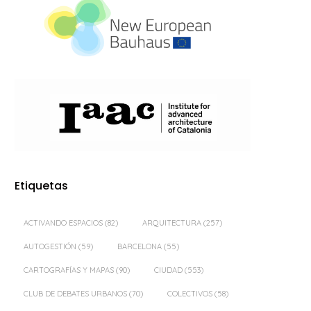
Etiquetas
ACTIVANDO ESPACIOS
(82)
ARQUITECTURA
(257)
AUTOGESTIÓN
(59)
BARCELONA
(55)
CARTOGRAFÍAS Y MAPAS
(90)
CIUDAD
(553)
CLUB DE DEBATES URBANOS
(70)
COLECTIVOS
(58)