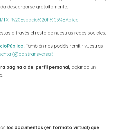
ueda descargarse gratuitamente.
abel/TXT%20Espacio%20P%C3%BAblico
tas a través el resto de nuestras redes sociales.
cioPúblico
.
También nos podéis remitir vuestras
uenta (@paistransversal).
a página o del perfil personal,
dejando un
o.
dos
los documentos (en formato virtual) que