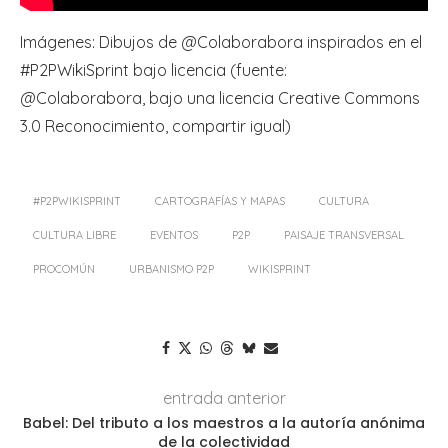
Imágenes: Dibujos de @Colaborabora inspirados en el
#P2PWikiSprint bajo licencia (fuente:
@Colaborabora, bajo una licencia Creative Commons
3.0 Reconocimiento, compartir igual)
#P2PWIKISPRINT
CARTOGRAFÍAS Y MAPAS
CULTURA
CULTURA LIBRE
EVENTOS
P2P
PAISAJE TRANSVERSAL
PROCOMÚN
URBANISMO P2P
WIKISPRINT
entrada anterior
Babel: Del tributo a los maestros a la autoría anónima
de la colectividad