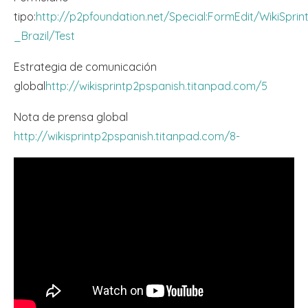
tipo:
http://p2pfoundation.net/Special:FormEdit/WikiSprin
_Brazil/Test
Estrategia de comunicación
global
http://wikisprintp2pspanish.titanpad.com/5
Nota de prensa global
http://wikisprintp2pspanish.titanpad.com/8-