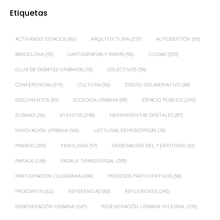
Etiquetas
ACTIVANDO ESPACIOS
(82)
ARQUITECTURA
(257)
AUTOGESTIÓN
(59)
BARCELONA
(55)
CARTOGRAFÍAS Y MAPAS
(90)
CIUDAD
(553)
CLUB DE DEBATES URBANOS
(70)
COLECTIVOS
(58)
CONFERENCIAS
(174)
CULTURA
(56)
DISEÑO COLABORATIVO
(84)
DOCUMENTOS
(81)
ECOLOGÍA URBANA
(89)
ESPACIO PÚBLICO
(293)
EUSKADI
(56)
EVENTOS
(298)
HERRAMIENTAS DIGITALES
(87)
INNOVACIÓN URBANA
(166)
LECTURAS DEMOSCÓPICAS
(79)
MADRID
(359)
MOVILIDAD
(57)
ORDENACIÓN DEL TERRITORIO
(61)
PAISAJE
(128)
PAISAJE TRANSVERSAL
(399)
PARTICIPACIÓN CIUDADANA
(494)
PROCESOS PARTICIPATIVOS
(58)
PROCOMÚN
(62)
REFERENCIAS
(83)
REFLEXIONES
(245)
REGENERACIÓN URBANA
(247)
REGENERACIÓN URBANA INTEGRAL
(135)