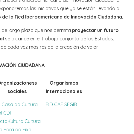
pondremos las iniciativas que ya se están llevando a
o de la Red Iberoamericana de Innovación Ciudadana.
n de largo plazo que nos permita
proyectar un futuro
ial
se alcance en el trabajo conjunto de los Estados,
e cada vez más reside la creación de valor.
VACIÓN CIUDADANA
rganizacioness
Organismos
sociales
Internacionales
a
Casa da Cultura
BID
CAF
SEGIB
al
CDI
ctaKultura
Cultura
a
Fora do Eixo