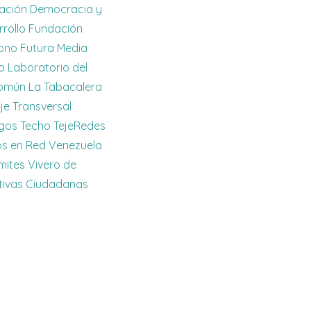
ación Democracia y
rollo
Fundación
ono
Futura Media
o
Laboratorio del
omún
La Tabacalera
je Transversal
rgos
Techo
TejeRedes
os en Red
Venezuela
ímites
Vivero de
ativas Ciudadanas