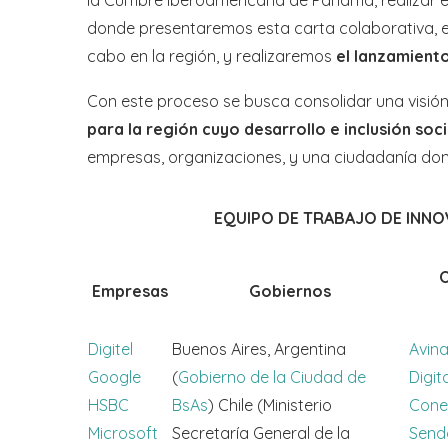
donde presentaremos esta carta colaborativa, ex
cabo en la región, y realizaremos
el lanzamient
Con este proceso se busca consolidar una visió
para la región cuyo desarrollo e inclusión soc
empresas, organizaciones, y una ciudadanía dond
EQUIPO DE TRABAJO DE INNO
O
Empresas
Gobiernos
Digitel
Buenos Aires, Argentina
Avin
Google
(
Gobierno de la Ciudad de
Digit
HSBC
BsAs
) Chile (Ministerio
Cone
Microsoft
Secretaría General de la
Send