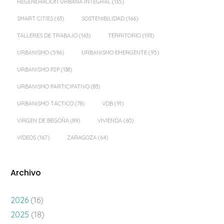
REGENERACIÓN URBANA INTEGRAL
(135)
SMART CITIES
(63)
SOSTENIBILIDAD
(166)
TALLERES DE TRABAJO
(163)
TERRITORIO
(193)
URBANISMO
(596)
URBANISMO EMERGENTE
(95)
URBANISMO P2P
(138)
URBANISMO PARTICIPATIVO
(83)
URBANISMO TÁCTICO
(78)
VDB
(91)
VIRGEN DE BEGOÑA
(89)
VIVIENDA
(60)
VÍDEOS
(167)
ZARAGOZA
(64)
Archivo
2026
(16)
2025
(18)