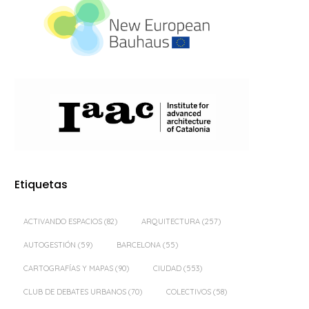
Etiquetas
ACTIVANDO ESPACIOS
(82)
ARQUITECTURA
(257)
AUTOGESTIÓN
(59)
BARCELONA
(55)
CARTOGRAFÍAS Y MAPAS
(90)
CIUDAD
(553)
CLUB DE DEBATES URBANOS
(70)
COLECTIVOS
(58)