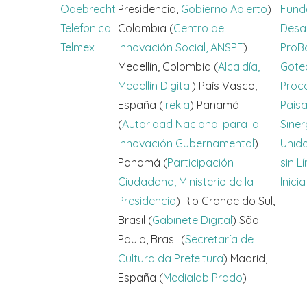
Odebrecht
Presidencia,
Gobierno Abierto
)
Fund
Telefonica
Colombia (
Centro de
Desar
Telmex
Innovación Social, ANSPE
)
ProB
Medellín, Colombia (
Alcaldía,
Gote
Medellín Digital
) País Vasco,
Proc
España (
Irekia
) Panamá
Paisa
(
Autoridad Nacional para la
Sine
Innovación Gubernamental
)
Unid
Panamá (
Participación
sin L
Ciudadana, Ministerio de la
Inici
Presidencia
) Rio Grande do Sul,
Brasil (
Gabinete Digital
) São
Paulo, Brasil (
Secretaría de
Cultura da Prefeitura
) Madrid,
España (
Medialab Prado
)