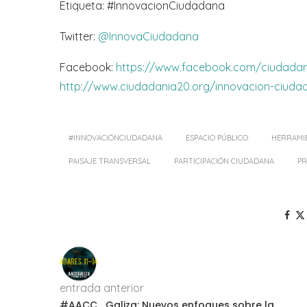
Etiqueta: #InnovacionCiudadana
Twitter:
@InnovaCiudadana
Facebook:
https://www.facebook.com/ciudada
http://www.ciudadania20.org/innovacion-ciuda
#INNOVACIÓNCIUDADANA
ESPACIO PÚBLICO
HERRAMIE
PAISAJE TRANSVERSAL
PARTICIPACIÓN CIUDADANA
P
entrada anterior
#AACC_Galiza: Nuevos enfoques sobre la