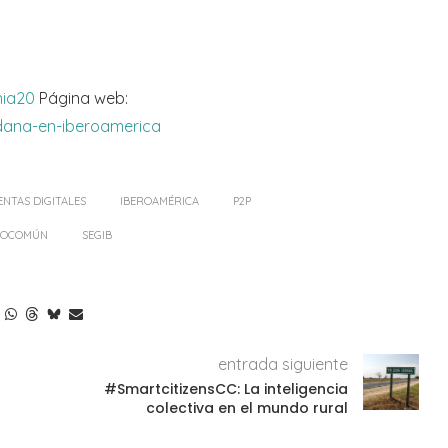
nia20
Página web:
dana-en-iberoamerica
NTAS DIGITALES
IBEROAMÉRICA
P2P
ROCOMÚN
SEGIB
entrada siguiente
#SmartcitizensCC: La inteligencia
colectiva en el mundo rural