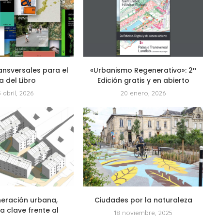
ansversales para el
«Urbanismo Regenerativo»: 2ª
a del Libro
Edición gratis y en abierto
3 abril, 2026
20 enero, 2026
neración urbana,
Ciudades por la naturaleza
a clave frente al
18 noviembre, 2025