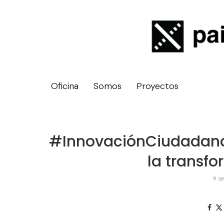
Oficina
Somos
Proyectos
#InnovaciónCiudadana: 
la transfo
9 s