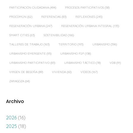
PARTICIPACIÓN CIUDADANA
(494)
PROCESOS PARTICIPATIVOS
(58)
PROCOMÚN
(62)
REFERENCIAS
(83)
REFLEXIONES
(245)
REGENERACIÓN URBANA
(247)
REGENERACIÓN URBANA INTEGRAL
(135)
SMART CITIES
(63)
SOSTENIBILIDAD
(166)
TALLERES DE TRABAJO
(163)
TERRITORIO
(193)
URBANISMO
(596)
URBANISMO EMERGENTE
(95)
URBANISMO P2P
(138)
URBANISMO PARTICIPATIVO
(83)
URBANISMO TÁCTICO
(78)
VDB
(91)
VIRGEN DE BEGOÑA
(89)
VIVIENDA
(60)
VÍDEOS
(167)
ZARAGOZA
(64)
Archivo
2026
(16)
2025
(18)