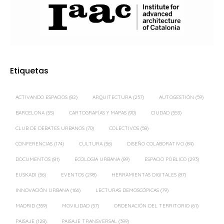
Etiquetas
ACTIVANDO ESPACIOS
(82)
ARQUITECTURA
(257)
AUTOGESTIÓN
(59)
BARCELONA
(55)
CARTOGRAFÍAS Y MAPAS
(90)
CIUDAD
(553)
CLUB DE DEBATES URBANOS
(70)
COLECTIVOS
(58)
CONFERENCIAS
(174)
CULTURA
(56)
DISEÑO COLABORATIVO
(84)
DOCUMENTOS
(81)
ECOLOGÍA URBANA
(89)
ESPACIO PÚBLICO
(293)
EUSKADI
(56)
EVENTOS
(298)
HERRAMIENTAS DIGITALES
(87)
INNOVACIÓN URBANA
(166)
LECTURAS DEMOSCÓPICAS
(79)
MADRID
(359)
MOVILIDAD
(57)
ORDENACIÓN DEL TERRITORIO
(61)
PAISAJE
(128)
PAISAJE TRANSVERSAL
(399)