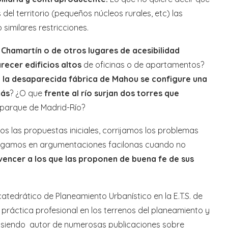
el territorio (pequeños núcleos rurales, etc) las
imilares restricciones.
e Chamartín o de otros lugares de acesibilidad
recer edificios altos
de oficinas o de apartamentos?
e la desaparecida fábrica de Mahou se configure una
más
? ¿O que
frente al río surjan dos torres que
 parque de Madrid-Río?
las propuestas iniciales, corrijamos los problemas
caigamos en argumentaciones facilonas cuando no
encer a los que las proponen de buena fe de sus
tedrático de Planeamiento Urbanístico en la E.T.S. de
práctica profesional en los terrenos del planeamiento y
o, siendo autor de numerosas publicaciones sobre