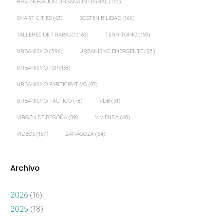
REGENERACIÓN URBANA INTEGRAL
(135)
SMART CITIES
(63)
SOSTENIBILIDAD
(166)
TALLERES DE TRABAJO
(163)
TERRITORIO
(193)
URBANISMO
(596)
URBANISMO EMERGENTE
(95)
URBANISMO P2P
(138)
URBANISMO PARTICIPATIVO
(83)
URBANISMO TÁCTICO
(78)
VDB
(91)
VIRGEN DE BEGOÑA
(89)
VIVIENDA
(60)
VÍDEOS
(167)
ZARAGOZA
(64)
Archivo
2026
(16)
2025
(18)