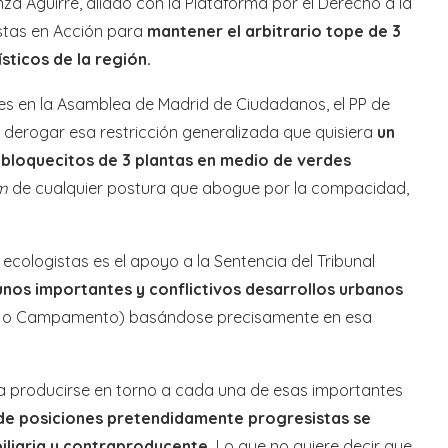
 Aguirre, aliado con la Plataforma por el Derecho a la
stas en Acción para
mantener el arbitrario tope de 3
sticos de la región.
tes en la Asamblea de Madrid de Ciudadanos, el PP de
 derogar esa restricción generalizada que quisiera
un
 bloquecitos de 3 plantas en medio de verdes
m
de cualquier postura que abogue por la compacidad,
ecologistas es el apoyo a la Sentencia del Tribunal
unos importantes y conflictivos desarrollos urbanos
n o Campamento) basándose precisamente en esa
 producirse en torno a cada una de esas importantes
sde posiciones pretendidamente progresistas se
iliaria y contraproducente.
Lo que no quiere decir que