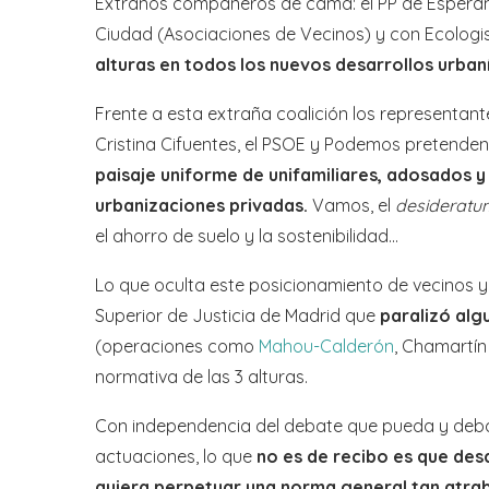
Extraños compañeros de cama: el PP de Esperanza
Ciudad (Asociaciones de Vecinos) y con Ecologi
alturas en todos los nuevos desarrollos urbaní
Frente a esta extraña coalición los representan
Cristina Cifuentes, el PSOE y Podemos pretenden
paisaje uniforme de unifamiliares, adosados y
urbanizaciones privadas.
Vamos, el
desideratu
el ahorro de suelo y la sostenibilidad…
Lo que oculta este posicionamiento de vecinos y 
Superior de Justicia de Madrid que
paralizó alg
(operaciones como
Mahou-Calderón
, Chamartí
normativa de las 3 alturas.
Con independencia del debate que pueda y deba
actuaciones, lo que
no es de recibo es que de
quiera perpetuar una norma general tan atrab