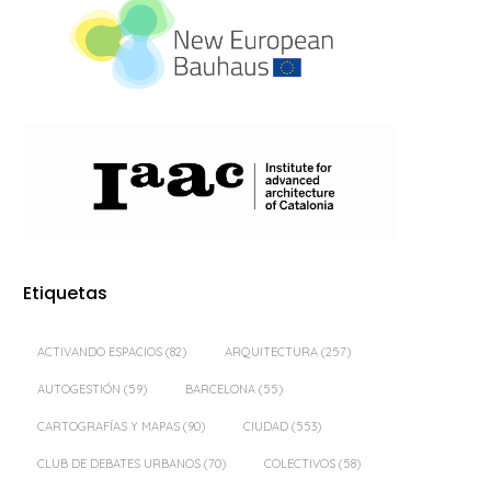
Etiquetas
ACTIVANDO ESPACIOS
(82)
ARQUITECTURA
(257)
AUTOGESTIÓN
(59)
BARCELONA
(55)
CARTOGRAFÍAS Y MAPAS
(90)
CIUDAD
(553)
CLUB DE DEBATES URBANOS
(70)
COLECTIVOS
(58)