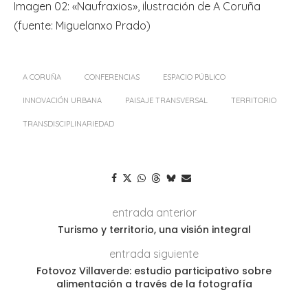
Imagen 02: «Naufraxios», ilustración de A Coruña
(fuente: Miguelanxo Prado)
A CORUÑA
CONFERENCIAS
ESPACIO PÚBLICO
INNOVACIÓN URBANA
PAISAJE TRANSVERSAL
TERRITORIO
TRANSDISCIPLINARIEDAD
entrada anterior
Turismo y territorio, una visión integral
entrada siguiente
Fotovoz Villaverde: estudio participativo sobre
alimentación a través de la fotografía